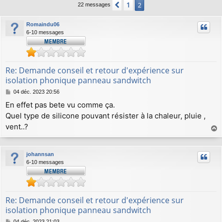
1
Précédent
2
22 messages
Romaindu06
6-10 messages
Re: Demande conseil et retour d'expérience sur
isolation phonique panneau sandwitch
M
04 déc. 2023 20:56
e
En effet pas bete vu comme ça.
s
Quel type de silicone pouvant résister à la chaleur, pluie ,
s
a
vent..?
g
a
e
u
johannsan
t
6-10 messages
Re: Demande conseil et retour d'expérience sur
isolation phonique panneau sandwitch
M
04 déc. 2023 21:03