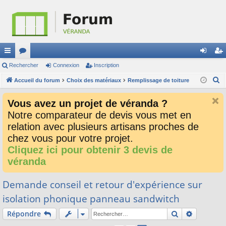
ac
Rechercher
or
Connexion
Inscription
on
ns
R
co
Accueil du forum
u
Choix des matériaux
Remplissage de toiture
ne
cri
e
ur
m
xi
pti
Vous avez un projet de véranda ?
c
ci
s
on
on
Notre comparateur de devis vous met en
h
relation avec plusieurs artisans proches de
e
s
r
chez vous pour votre projet.
c
Cliquez ici pour obtenir 3 devis de
h
véranda
e
r
Demande conseil et retour d'expérience sur
isolation phonique panneau sandwitch
Rechercher
Recherch
Répondre