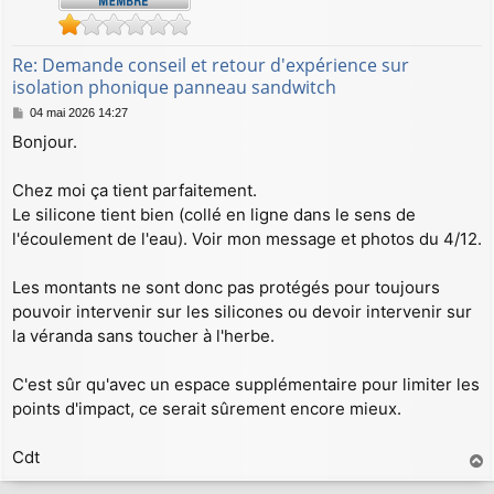
Re: Demande conseil et retour d'expérience sur
isolation phonique panneau sandwitch
M
04 mai 2026 14:27
e
Bonjour.
s
s
a
Chez moi ça tient parfaitement.
g
Le silicone tient bien (collé en ligne dans le sens de
e
l'écoulement de l'eau). Voir mon message et photos du 4/12.
Les montants ne sont donc pas protégés pour toujours
pouvoir intervenir sur les silicones ou devoir intervenir sur
la véranda sans toucher à l'herbe.
C'est sûr qu'avec un espace supplémentaire pour limiter les
points d'impact, ce serait sûrement encore mieux.
Cdt
a