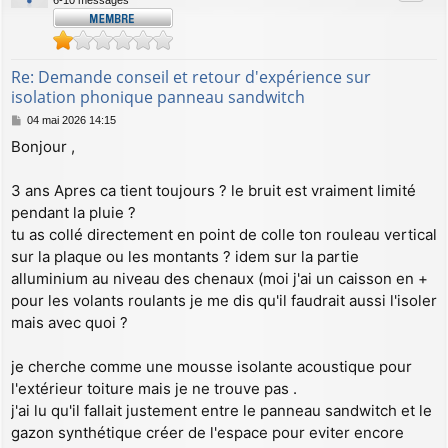
6-10 messages
Re: Demande conseil et retour d'expérience sur
isolation phonique panneau sandwitch
M
04 mai 2026 14:15
e
Bonjour ,
s
s
a
3 ans Apres ca tient toujours ? le bruit est vraiment limité
g
pendant la pluie ?
e
tu as collé directement en point de colle ton rouleau vertical
sur la plaque ou les montants ? idem sur la partie
alluminium au niveau des chenaux (moi j'ai un caisson en +
pour les volants roulants je me dis qu'il faudrait aussi l'isoler
mais avec quoi ?
je cherche comme une mousse isolante acoustique pour
l'extérieur toiture mais je ne trouve pas .
j'ai lu qu'il fallait justement entre le panneau sandwitch et le
gazon synthétique créer de l'espace pour eviter encore