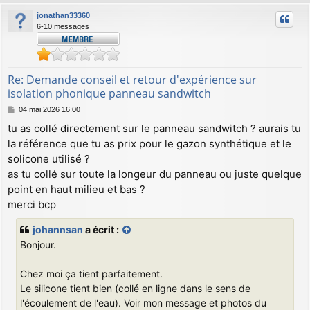
u
jonathan33360
t
6-10 messages
Re: Demande conseil et retour d'expérience sur
isolation phonique panneau sandwitch
M
04 mai 2026 16:00
e
tu as collé directement sur le panneau sandwitch ? aurais tu
s
la référence que tu as prix pour le gazon synthétique et le
s
a
solicone utilisé ?
g
as tu collé sur toute la longeur du panneau ou juste quelque
e
point en haut milieu et bas ?
merci bcp
johannsan
a écrit :
Bonjour.
Chez moi ça tient parfaitement.
Le silicone tient bien (collé en ligne dans le sens de
l'écoulement de l'eau). Voir mon message et photos du