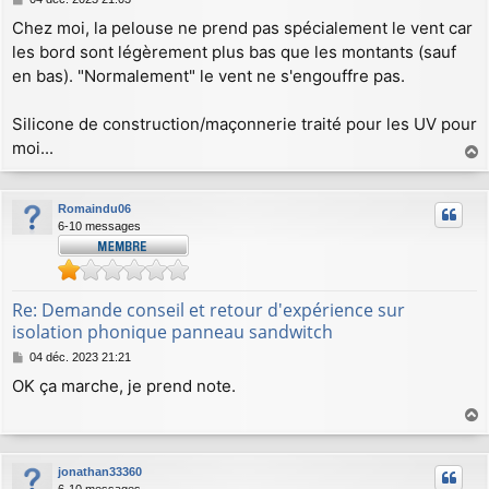
e
Chez moi, la pelouse ne prend pas spécialement le vent car
s
les bord sont légèrement plus bas que les montants (sauf
s
a
en bas). "Normalement" le vent ne s'engouffre pas.
g
e
Silicone de construction/maçonnerie traité pour les UV pour
moi...
a
u
Romaindu06
t
6-10 messages
Re: Demande conseil et retour d'expérience sur
isolation phonique panneau sandwitch
M
04 déc. 2023 21:21
e
OK ça marche, je prend note.
s
s
a
a
g
u
e
jonathan33360
t