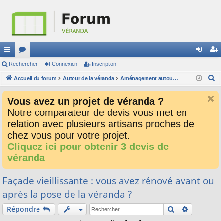
ac
Rechercher
or
Connexion
Inscription
on
ns
R
co
Accueil du forum
u
Autour de la véranda
Aménagement autour de la véranda
ne
cri
e
ur
m
xi
pti
Vous avez un projet de véranda ?
c
ci
s
on
on
Notre comparateur de devis vous met en
h
relation avec plusieurs artisans proches de
e
s
r
chez vous pour votre projet.
c
Cliquez ici pour obtenir 3 devis de
h
véranda
e
r
Façade vieillissante : vous avez rénové avant ou
après la pose de la véranda ?
Rechercher
Recherch
Répondre