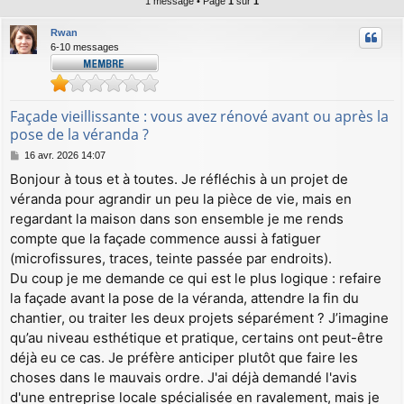
1 message • Page
1
sur
1
Rwan
6-10 messages
Façade vieillissante : vous avez rénové avant ou après la
pose de la véranda ?
M
16 avr. 2026 14:07
e
Bonjour à tous et à toutes. Je réfléchis à un projet de
s
véranda pour agrandir un peu la pièce de vie, mais en
s
a
regardant la maison dans son ensemble je me rends
g
compte que la façade commence aussi à fatiguer
e
(microfissures, traces, teinte passée par endroits).
Du coup je me demande ce qui est le plus logique : refaire
la façade avant la pose de la véranda, attendre la fin du
chantier, ou traiter les deux projets séparément ? J’imagine
qu’au niveau esthétique et pratique, certains ont peut-être
déjà eu ce cas. Je préfère anticiper plutôt que faire les
choses dans le mauvais ordre. J'ai déjà demandé l'avis
d'une entreprise locale spécialisée en ravalement, mais je