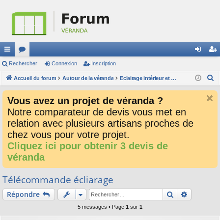
ac
Rechercher
or
Connexion
Inscription
on
ns
R
co
Accueil du forum
u
Autour de la véranda
Eclairage intérieur et extérieur
ne
cri
e
ur
m
xi
pti
Vous avez un projet de véranda ?
c
ci
s
on
on
Notre comparateur de devis vous met en
h
relation avec plusieurs artisans proches de
e
s
r
chez vous pour votre projet.
c
Cliquez ici pour obtenir 3 devis de
h
véranda
e
r
Télécommande écliarage
Rechercher
Recherch
Répondre
5 messages • Page
1
sur
1