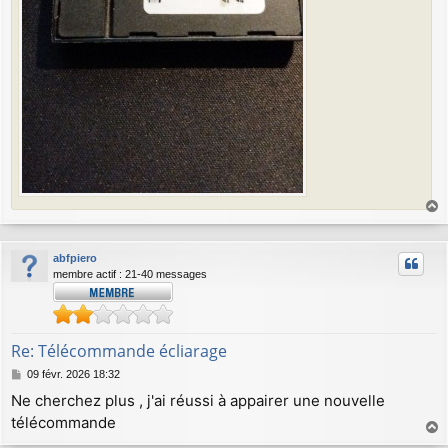
a
u
abfpiero
t
membre actif : 21-40 messages
Re: Télécommande écliarage
M
09 févr. 2026 18:32
e
Ne cherchez plus , j'ai réussi à appairer une nouvelle
s
télécommande
s
a
a