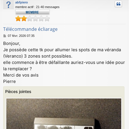
abfpiero
membre actif : 21-40 messages
Télécommande écliarage
M
07 févr. 2026 07:35
e
Bonjour,
s
Je possède cette tk pour allumer les spots de ma véranda
s
a
(Veranco) 3 zones sont possibles.
g
elle commence à être défaillante auriez-vous une idée pour
e
la remplacer ?
Merci de vos avis
Pierre
Pièces jointes