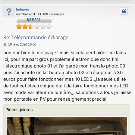
g
u
e
babarou
t
membre actif : 41-100 messages
Re: Télécommande écliarage
M
16 févr. 2026 16:00
e
bonjour bien lu méssage !!mais si cela peut aider certains
s
ici, pour ma part gros problème électronique donc fini
s
a
l'électronique photo 01 et j'ai gardé mon transfo photo 03
g
puis j'ai acheté un kit bouton photo 02 et récepteur à 30
e
euros pour faire fonctionner mes 10 LEDS,,,la seule utilité
de tout cet électronique était de faire fonctionner mes LED
avec mode variateur de lumière,,,,salutations à tous je laisse
mon portable en PV pour renseignement précis!
Pièces jointes