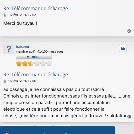
Re: Télécommande écliarage
M
16 févr. 2026 17:02
e
Merci du tuyau !
s
s
a
a
g
u
e
babarou
t
membre actif : 41-100 messages
Re: Télécommande écliarage
M
16 févr. 2026 17:06
e
au passage je ne connaissais pas du tout (sacré
s
Chinois),,les inter fonctionnent sans fils et sans pile,,,,,,, une
s
a
simple pression parait-il permet une accumulation
g
electrique et cela suffit pour faire fonctionner la
e
chose,,,,mystère pour moi mais génial je trouve!! salutations
a
u
Répondre
t