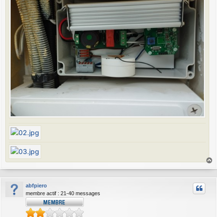
a
u
abfpiero
t
membre actif : 21-40 messages