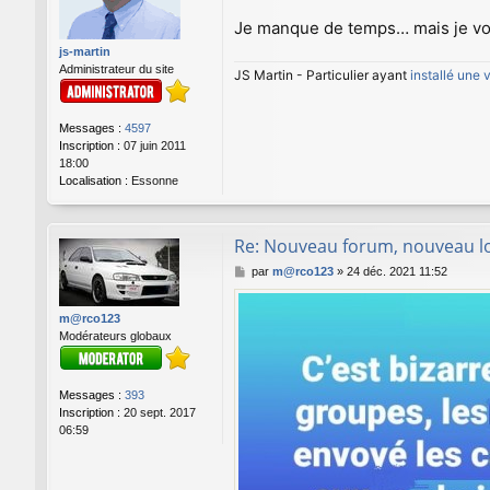
s
a
Je manque de temps… mais je vou
g
js-martin
e
Administrateur du site
JS Martin - Particulier ayant
installé une
Messages :
4597
Inscription :
07 juin 2011
18:00
Localisation :
Essonne
Re: Nouveau forum, nouveau lo
M
par
m@rco123
»
24 déc. 2021 11:52
e
s
m@rco123
s
Modérateurs globaux
a
g
e
Messages :
393
Inscription :
20 sept. 2017
06:59