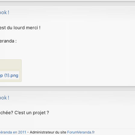
ok !
'est du lourd merci !
eranda :
ok !
chée? C’est un projet ?
 véranda en 2011
- Administrateur du site
ForumVeranda.fr