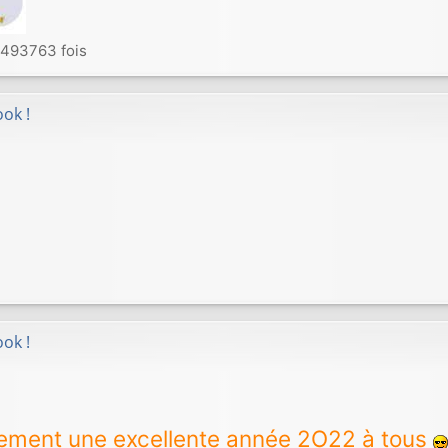
 493763 fois
ok !
ok !
lement une excellente année 2O22 à tous