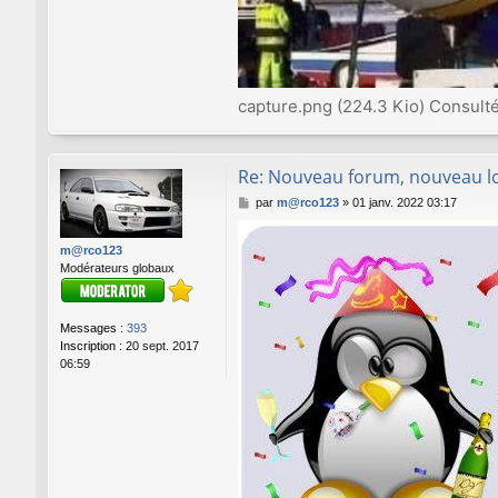
capture.png (224.3 Kio) Consult
Re: Nouveau forum, nouveau lo
M
par
m@rco123
»
01 janv. 2022 03:17
e
s
m@rco123
s
Modérateurs globaux
a
g
e
Messages :
393
Inscription :
20 sept. 2017
06:59