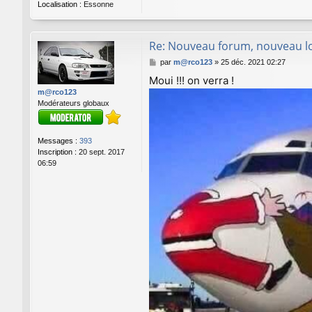
Localisation :
Essonne
Re: Nouveau forum, nouveau lo
M
par
m@rco123
»
25 déc. 2021 02:27
e
Moui !!! on verra !
s
m@rco123
s
Modérateurs globaux
a
g
e
Messages :
393
Inscription :
20 sept. 2017
06:59