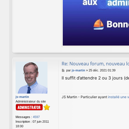
Re: Nouveau forum, nouveau lo
M
par
js-martin
»
25 déc. 2021 01:39
e
Il suffit d’attendre 2 ou 3 jours (d
s
s
a
g
JS Martin - Particulier ayant
installé une
js-martin
e
Administrateur du site
Messages :
4597
Inscription :
07 juin 2011
18:00