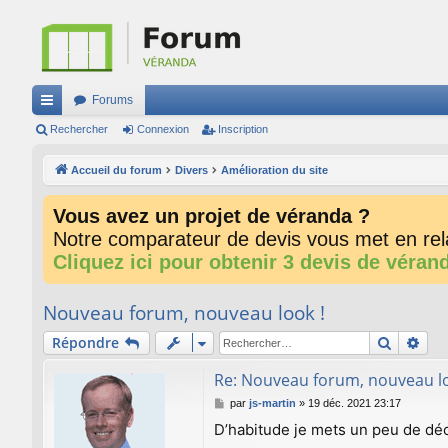
Forums
ac
Rechercher
Connexion
Inscription
co
Accueil du forum
Divers
Amélioration du site
ur
Vous avez un projet de véranda ?
ci
Notre comparateur de devis vous met en rela
s
Cliquez ici pour obtenir 3 devis de véran
Nouveau forum, nouveau look !
Recherc
Rec
Répondre
Re: Nouveau forum, nouveau lo
M
par
js-martin
»
19 déc. 2021 23:17
e
D’habitude je mets un peu de déc
s