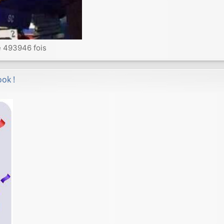
é 493946 fois
ok !