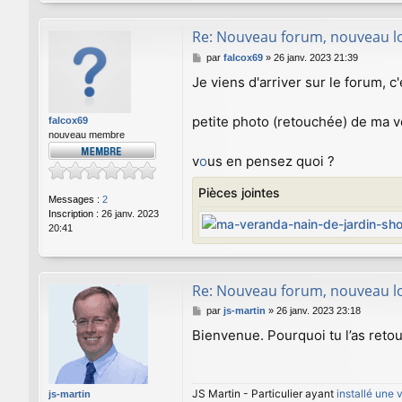
Re: Nouveau forum, nouveau lo
M
par
falcox69
»
26 janv. 2023 21:39
e
Je viens d'arriver sur le forum, c
s
s
a
petite photo (retouchée) de ma v
falcox69
g
nouveau membre
e
v
o
us en pensez quoi ?
Pièces jointes
Messages :
2
Inscription :
26 janv. 2023
20:41
Re: Nouveau forum, nouveau lo
M
par
js-martin
»
26 janv. 2023 23:18
e
Bienvenue. Pourquoi tu l’as retou
s
s
a
g
JS Martin - Particulier ayant
installé une
js-martin
e