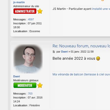
js-martin
e
Administrateur du site
JS Martin - Particulier ayant
installé une
Messages :
4597
Inscription :
07 juin 2011
18:00
Localisation :
Essonne
Re: Nouveau forum, nouveau lo
M
par
Daeri
»
01 janv. 2022 11:58
e
Belle année 2022 à vous
s
s
a
g
Ma véranda de balcon (terrasse à ciel ouv
e
Daeri
Modérateurs globaux
Messages :
703
Inscription :
07 avr. 2016
14:24
Localisation :
Finistère