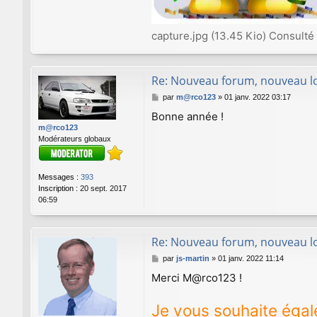
capture.jpg (13.45 Kio) Consulté
Re: Nouveau forum, nouveau lo
M
par
m@rco123
»
01 janv. 2022 03:17
e
Bonne année !
s
m@rco123
s
Modérateurs globaux
a
g
e
Messages :
393
Inscription :
20 sept. 2017
06:59
Re: Nouveau forum, nouveau lo
M
par
js-martin
»
01 janv. 2022 11:14
e
Merci M@rco123 !
s
s
a
Je vous souhaite éga
g