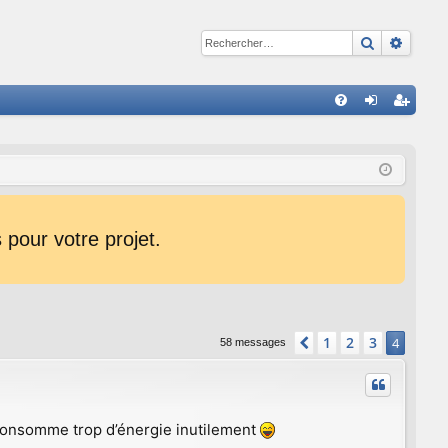
Recherche
Reche
R
FA
on
ns
Q
ne
cri
xi
pti
on
on
pour votre projet.
1
2
3
Précédent
4
58 messages
 consomme trop d’énergie inutilement