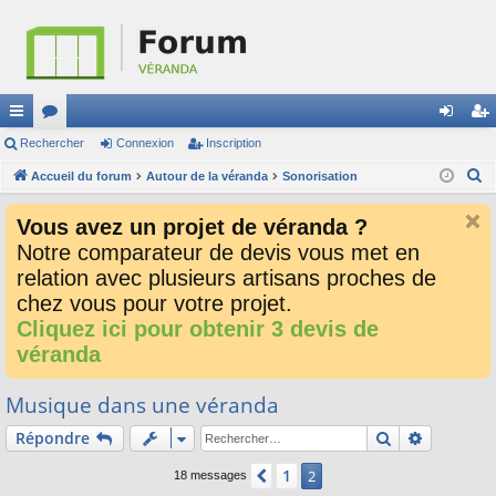
ac
Rechercher
or
Connexion
Inscription
on
ns
R
co
Accueil du forum
u
Autour de la véranda
Sonorisation
ne
cri
e
ur
m
xi
pti
Vous avez un projet de véranda ?
c
ci
s
on
on
Notre comparateur de devis vous met en
h
relation avec plusieurs artisans proches de
e
s
r
chez vous pour votre projet.
c
Cliquez ici pour obtenir 3 devis de
h
véranda
e
r
Musique dans une véranda
Rechercher
Recherch
Répondre
1
Précédent
2
18 messages