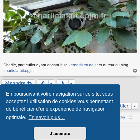
Charlie, particulier ayant construit sa
véranda en acier
et auteur du blog
charlielafait.cpjm.fr
a
u
Répondre
t
1
Précédent
2
En poursuivant votre navigation sur ce site, vous
18 messages
acceptez l’utilisation de cookies vous permettant
Aller
de bénéficier d’une expérience de navigation
optimale.
En savoir plus…
Accueil du forum
Nous contacter
Développé par
phpBB
® Forum Software © phpBB Limited
J’accepte
Style par
Arty
&
halilesen
Traduction française officielle
©
Qiaeru