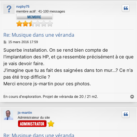
rugby75
membre actif : 41-100 messages
Re: Musique dans une véranda
M
15 mars 2016 17:59
e
Superbe installation. On se rend bien compte de
s
l'implantation des HP, et ça ressemble précisément à ce que
s
a
je vais devoir faire.
g
J'imagine que tu as fait des saignées dans ton mur...? Ce n'a
e
pas été trop difficile ?
Merci encore js-martin pour ces photos.
En cours d'exploration. Projet de véranda de 20 / 21 m2.
a
u
js-martin
t
Administrateur du site
Re: Musique dans une véranda