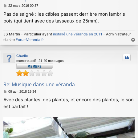
M
22 mars 2016 00:37
e
Pas de saigné : les câbles passent derrière mon lambris
s
bois (qui tient avec des tasseaux de 25mm).
s
a
g
JS Martin - Particulier ayant
installé une véranda en 2011
- Administrateur
e
du site
ForumVeranda.fr
a
u
Charlie
t
membre actif : 21-40 messages
Re: Musique dans une véranda
M
09 avr. 2018 19:34
e
Avec des plantes, des plantes, et encore des plantes, le son
s
est parfait !
s
a
g
e