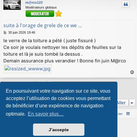
m@rco123
Modérateurs globaux
suite à l'orage de grele de ce we ...
M
30 juin 2026 19:46
e
le verre de la toiture a pété ( juste fissuré )
s
Ce soir je voulais nettoyer les dépôts de feuilles sur la
s
a
toiture et là je suis tombé la dessus .
g
Demain assurance plus verandier ! Bonne fin juin M@rco
e
a
u
Répondre
t
En poursuivant votre navigation sur ce site, vous
1 message • Page
1
sur
1
acceptez l’utilisation de cookies vous permettant
Aller
de bénéficier d’une expérience de navigation
optimale.
En savoir plus…
Accueil du forum
Nous contacter
Développé par
phpBB
® Forum Software © phpBB Limited
J’accepte
Style par
Arty
&
halilesen
Traduction française officielle
©
Qiaeru