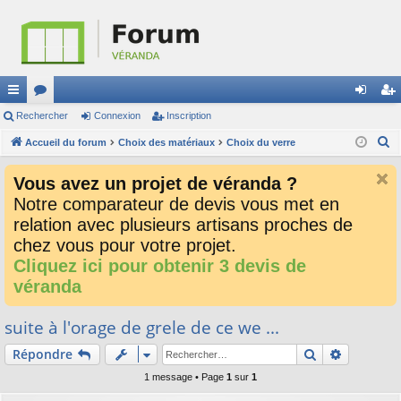
ac
Rechercher
or
Connexion
Inscription
on
ns
R
co
Accueil du forum
u
Choix des matériaux
Choix du verre
ne
cri
e
ur
m
xi
pti
Vous avez un projet de véranda ?
c
ci
s
on
on
Notre comparateur de devis vous met en
h
relation avec plusieurs artisans proches de
e
s
r
chez vous pour votre projet.
c
Cliquez ici pour obtenir 3 devis de
h
véranda
e
r
suite à l'orage de grele de ce we ...
Rechercher
Recherch
Répondre
1 message • Page
1
sur
1