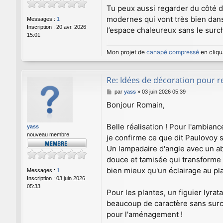
Tu peux aussi regarder du côté de
modernes qui vont très bien dan
Messages :
1
Inscription :
20 avr. 2026
l’espace chaleureux sans le surc
15:01
Mon projet de
canapé compressé
en cliqu
Re: Idées de décoration pour 
M
par
yass
»
03 juin 2026 05:39
e
Bonjour Romain,
s
s
a
Belle réalisation ! Pour l'ambian
yass
g
nouveau membre
je confirme ce que dit Paulovoy 
e
Un lampadaire d'angle avec un ab
douce et tamisée qui transforme
bien mieux qu'un éclairage au pla
Messages :
1
Inscription :
03 juin 2026
05:33
Pour les plantes, un figuier lyra
beaucoup de caractère sans surc
pour l'aménagement !