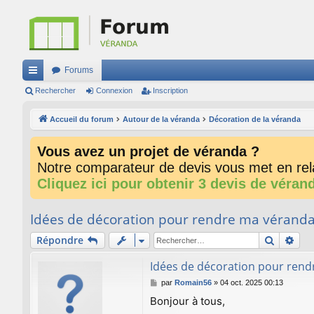
Forums
ac
Rechercher
Connexion
Inscription
co
Accueil du forum
Autour de la véranda
Décoration de la véranda
ur
Vous avez un projet de véranda ?
ci
Notre comparateur de devis vous met en rela
s
Cliquez ici pour obtenir 3 devis de véran
Idées de décoration pour rendre ma véranda
Recherc
Rec
Répondre
Idées de décoration pour rend
M
par
Romain56
»
04 oct. 2025 00:13
e
Bonjour à tous,
s