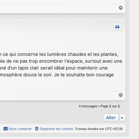
H
a
u
t
n ce qui concerne les lumières chaudes et les plantes,
ble de ne pas trop encombrer l'espace, surtout avec une
 d'un tapis clair serait idéal pour maintenir une
tmosphère douce le soir. Je te souhaite bon courage
H
a
u
4 messages • Page
1
sur
1
t
Aller
Nous contacter
Supprimer les cookies
Fuseau horaire sur
UTC+02:00