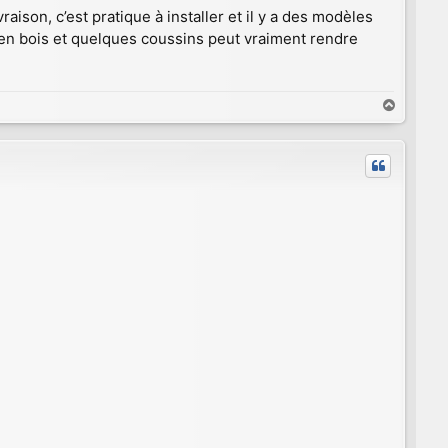
ison, c’est pratique à installer et il y a des modèles
en bois et quelques coussins peut vraiment rendre
H
a
u
t