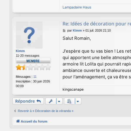
Lampadaire Haus
Re: Idées de décoration pour 
M
par
Kimm
»
01 juil. 2026 21:10
e
Salut Romain,
s
s
a
J'espère que tu vas bien ! Les re
Kimm
g
11-20 messages
qui apportent une belle atmosphè
e
armoire lit Lolita qui pourrait 
ambiance ouverte et chaleureuse.
pour l'aménagement, ça va être s
Messages :
11
Inscription :
30 juin 2026
00:09
kingscanape
Répondre
Revenir à « Décoration de la véranda »
Accueil du forum