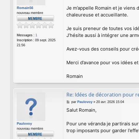
s
a
Je m’appelle Romain et je viens 
Romain56
g
nouveau membre
chaleureuse et accueillante.
e
Je suis preneur de toutes vos id
J’hésite aussi à intégrer une armo
Messages :
1
Inscription :
09 sept. 2025
21:56
Avez-vous des conseils pour créer
Merci d’avance pour vos idées et a
Romain
Re: Idées de décoration pour 
M
par
Paulovoy
»
20 avr. 2026 15:04
e
Salut Romain,
s
s
a
Pour une véranda je partirais su
Paulovoy
g
nouveau membre
trop imposants pour garder l’effe
e