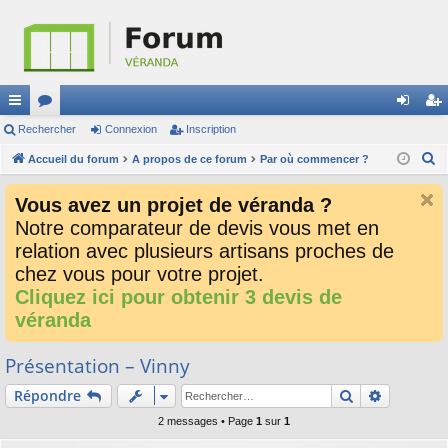
ac
Rechercher
or
Connexion
Inscription
on
ns
R
co
Accueil du forum
u
A propos de ce forum
Par où commencer ?
ne
cri
e
ur
m
xi
pti
Vous avez un projet de véranda ?
c
ci
s
on
on
Notre comparateur de devis vous met en
h
relation avec plusieurs artisans proches de
e
s
r
chez vous pour votre projet.
c
Cliquez ici pour obtenir 3 devis de
h
véranda
e
r
Présentation – Vinny
Rechercher
Recherch
Répondre
2 messages • Page
1
sur
1