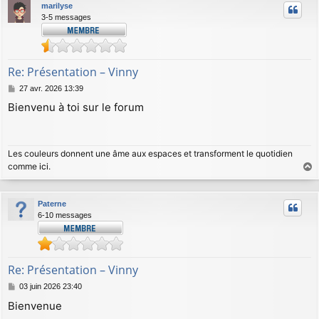
marilyse
3-5 messages
Re: Présentation – Vinny
M
27 avr. 2026 13:39
e
Bienvenu à toi sur le forum
s
s
a
g
Les couleurs donnent une âme aux espaces et transforment le quotidien
e
comme
ici
.
a
u
Paterne
t
6-10 messages
Re: Présentation – Vinny
M
03 juin 2026 23:40
e
Bienvenue
s