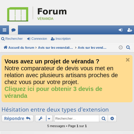
ac
Rechercher
or
Connexion
Inscription
on
ns
R
co
Accueil du forum
u
Avis sur les verandalistes et les devis
Avis sur les vendeurs de véranda
ne
cri
e
ur
m
xi
pti
Vous avez un projet de véranda ?
c
ci
s
on
on
Notre comparateur de devis vous met en
h
relation avec plusieurs artisans proches de
e
s
r
chez vous pour votre projet.
c
Cliquez ici pour obtenir 3 devis de
h
véranda
e
r
Hésitation entre deux types d'extension
Rechercher
Recherch
Répondre
5 messages • Page
1
sur
1