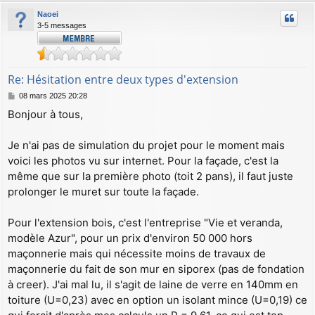
u
Naoei
t
3-5 messages
Re: Hésitation entre deux types d'extension
M
08 mars 2025 20:28
e
Bonjour à tous,
s
s
a
Je n'ai pas de simulation du projet pour le moment mais
g
voici les photos vu sur internet. Pour la façade, c'est la
e
même que sur la première photo (toit 2 pans), il faut juste
prolonger le muret sur toute la façade.
Pour l'extension bois, c'est l'entreprise "Vie et veranda,
modèle Azur", pour un prix d'environ 50 000 hors
maçonnerie mais qui nécessite moins de travaux de
maçonnerie du fait de son mur en siporex (pas de fondation
à creer). J'ai mal lu, il s'agit de laine de verre en 140mm en
toiture (U=0,23) avec en option un isolant mince (U=0,19) ce