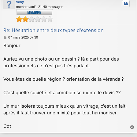
veny
t
membre actif : 21-40 messages
Re: Hésitation entre deux types d'extension
M
07 mars 2025 07:30
e
Bonjour
s
s
a
Auriez vu une photo ou un dessin ? là a part pour des
g
professionnels ce n'est pas très parlant.
e
Vous êtes de quelle région ? orientation de la véranda ?
C'est quelle société et a combien se monte le devis ??
Un mur isolera toujours mieux qu'un vitrage, c'est un fait,
après il faut trouver une mixité pour tout harmoniser.
Cdt
a