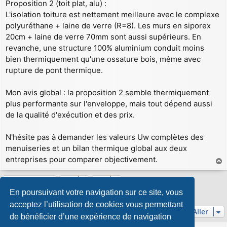
Proposition 2 (toit plat, alu) :
L'isolation toiture est nettement meilleure avec le complexe
polyuréthane + laine de verre (R=8). Les murs en siporex
20cm + laine de verre 70mm sont aussi supérieurs. En
revanche, une structure 100% aluminium conduit moins
bien thermiquement qu'une ossature bois, même avec
rupture de pont thermique.
Mon avis global : la proposition 2 semble thermiquement
plus performante sur l'enveloppe, mais tout dépend aussi
de la qualité d'exécution et des prix.
N'hésite pas à demander les valeurs Uw complètes des
menuiseries et un bilan thermique global aux deux
entreprises pour comparer objectivement.
a
u
Répondre
t
En poursuivant votre navigation sur ce site, vous
5 messages • Page
1
sur
1
acceptez l’utilisation de cookies vous permettant
Aller
de bénéficier d’une expérience de navigation