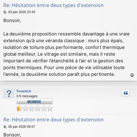
Re: Hésitation entre deux types d'extension
M
03 juin 2026 23:43
e
Bonsoir,
s
s
a
La deuxième proposition ressemble davantage à une vraie
g
extension qu’à une véranda classique : murs plus épais,
e
isolation de toiture plus performante, confort thermique
global meilleur. Le vitrage est similaire, mais il reste
important de vérifier l’étanchéité à l’air et la gestion des
ponts thermiques. Pour une pièce de vie utilisable toute
l’année, la deuxième solution paraît plus pertinente.
a
u
Tovaritch
t
3-5 messages
Re: Hésitation entre deux types d'extension
M
06 juin 2026 09:57
e
Bonsoir,
s