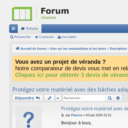
Forums
ac
Rechercher
Connexion
Inscription
co
Accueil du forum
Avis sur les verandalistes et les devis
Description
ur
Vous avez un projet de véranda ?
ci
Notre comparateur de devis vous met en rela
s
Cliquez ici pour obtenir 3 devis de véran
Protégez votre matériel avec des bâches ada
Recherc
Rec
Répondre
Protégez votre matériel avec 
M
par
Paterne
»
03 juin 2026 23:10
e
Bonjour à tous,
s