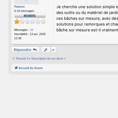
s
a
Je cherche une solution simple e
Paterne
g
6-10 messages
des outils ou du matériel de jar
e
ces bâches sur mesure, avec des
solutions pour remorques et chan
bâche sur mesure est-il vraiment
Messages :
10
Inscription :
13 avr. 2026
13:38
Répondre
Revenir à « Description de vos devis »
Accueil du forum