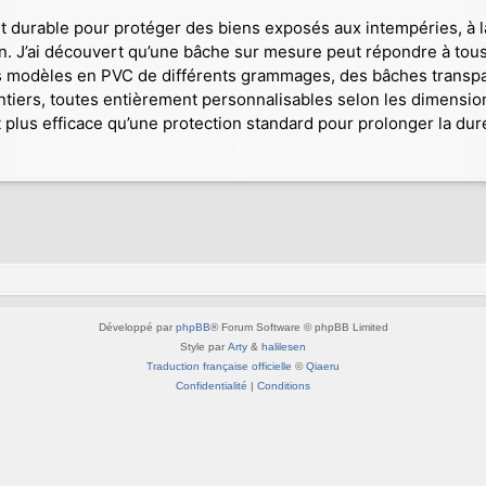
t durable pour protéger des biens exposés aux intempéries, à la
din. J’ai découvert qu’une bâche sur mesure peut répondre à to
 modèles en PVC de différents grammages, des bâches transpar
tiers, toutes entièrement personnalisables selon les dimensions
 plus efficace qu’une protection standard pour prolonger la du
Développé par
phpBB
® Forum Software © phpBB Limited
Style par
Arty
&
halilesen
Traduction française officielle
©
Qiaeru
Confidentialité
|
Conditions