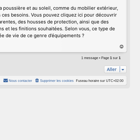
 poussière et au soleil, comme du mobilier extérieur,
us ces besoins. Vous pouvez
cliquez ici
pour découvrir
entes, des housses de protection, ainsi que des
 et les finitions souhaitées. Selon vous, ce type de
rée de vie de ce genre d’équipements ?
H
a
u
1 message • Page
1
sur
1
t
Aller
Nous contacter
Supprimer les cookies
Fuseau horaire sur
UTC+02:00