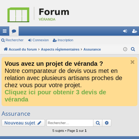
ac
Rechercher
or
Connexion
Inscription
on
ns
R
co
Accueil du forum
u
Aspects réglementaires
Assurance
ne
cri
e
ur
m
xi
pti
Vous avez un projet de véranda ?
c
ci
s
on
on
Notre comparateur de devis vous met en
h
relation avec plusieurs artisans proches de
e
s
r
chez vous pour votre projet.
c
Cliquez ici pour obtenir 3 devis de
h
véranda
e
r
Assurance
Rechercher
Recherche av
Nouveau sujet
5 sujets • Page
1
sur
1