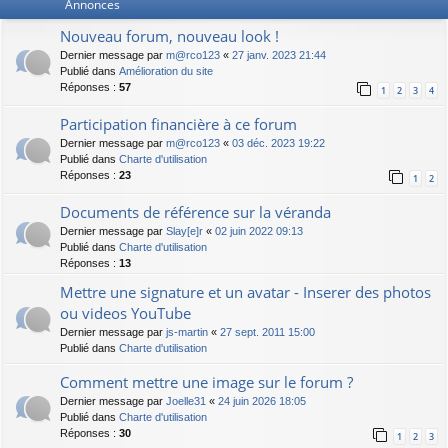
Annonces
Nouveau forum, nouveau look !
Dernier message par
m@rco123
«
27 janv. 2023 21:44
Publié dans
Amélioration du site
Réponses :
57
1
2
3
4
Participation financière à ce forum
Dernier message par
m@rco123
«
03 déc. 2023 19:22
Publié dans
Charte d'utilisation
Réponses :
23
1
2
Documents de référence sur la véranda
Dernier message par
Slay[e]r
«
02 juin 2022 09:13
Publié dans
Charte d'utilisation
Réponses :
13
Mettre une signature et un avatar - Inserer des photos
ou videos YouTube
Dernier message par
js-martin
«
27 sept. 2011 15:00
Publié dans
Charte d'utilisation
Comment mettre une image sur le forum ?
Dernier message par
Joelle31
«
24 juin 2026 18:05
Publié dans
Charte d'utilisation
Réponses :
30
1
2
3