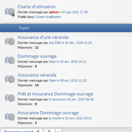
Charte d'utilisation
Dernier message par
admin
«
07 juin 2011 17:36
Publié dans
Charte d'utilisation
Sujets
Assurance d'une véranda
Dernier message par
eric3360
«
25 déc. 2024 11:25
Réponses :
12
Dommage ouvrage
Dernier message par
Daeri
«
26 avr. 2016 16:11
Réponses :
6
Assurance véranda
Dernier message par
Daeri
«
08 avr. 2016 11:19
Réponses :
14
Prêt et Assurance Dommage ouvrage
Dernier message par
le-poussin
«
16 avr. 2014 20:40
Réponses :
8
Assurance Dommage ouvrage
Dernier message par
js-martin
«
15 nov. 2012 00:21
Réponses :
3
Nouveau sujet