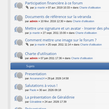
Participation financière à ce forum
par
js-martin
»
07 avr. 2019 10:33
» dans
Charte d'utilisation
Documents de référence sur la véranda
par
admin
»
10 févr. 2016 12:30
» dans
Charte d'utilisation
Mettre une signature et un avatar - Inserer des p
par
js-martin
»
27 sept. 2011 15:00
» dans
Charte d'utilisation
Comment mettre une image sur le forum ?
par
js-martin
»
25 sept. 2011 11:14
» dans
Charte d'utilisation
Charte d'utilisation
par
admin
»
07 juin 2011 17:36
» dans
Charte d'utilisation
Sujets
Presentation
par
Assanana14
»
29 juil. 2026 14:58
Salutations à vous !
par
Paolo
»
30 avr. 2026 09:18
La présentation de Géraldinie
par
Géraldinie
»
24 avr. 2026 17:39
Présentation