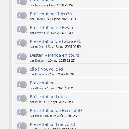
par
Nael6
»
21 avr. 2026 22:24
Présentation Thieu38
par
Thieu38
»
17 janv. 2026 11:11
Présentation de Rwan
par
Rwan
»
16 avr. 2026 13:30
Presentation de Fabrice20
par
m@rco123
»
16 nov. 2025 09:50
Dester, véranda en cours
par
Dester
»
10 nov. 2025 12:27
ello ! Nouvelle ici
par
Liriane
»
24 oct. 2025 08:28
Presentation
par
Alain7
»
18 oct. 2025 13:32
Présentation Louis
par
louis5
»
05 sept. 2025 23:00
Presentation de BernadoD
par
BernadoD
»
26 août 2025 03:29
Presentation Francois0