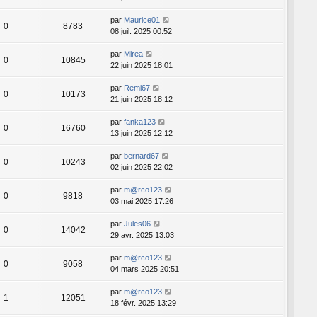
par
Maurice01
0
8783
08 juil. 2025 00:52
par
Mirea
0
10845
22 juin 2025 18:01
par
Remi67
0
10173
21 juin 2025 18:12
par
fanka123
0
16760
13 juin 2025 12:12
par
bernard67
0
10243
02 juin 2025 22:02
par
m@rco123
0
9818
03 mai 2025 17:26
par
Jules06
0
14042
29 avr. 2025 13:03
par
m@rco123
0
9058
04 mars 2025 20:51
par
m@rco123
1
12051
18 févr. 2025 13:29