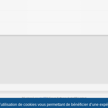
Développé par
phpBB
® Forum Software © phpBB Limited
Style par
Arty
&
halilesen
l’utilisation de cookies vous permettant de bénéficier d’une exp
Traduction française officielle
©
Qiaeru