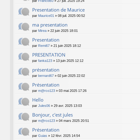
par
Francois0
»
27 juil. 2025 19:24
Presentation de Maurice
par
Maurice01
»
08 juil. 2025 00:52
ma presentation
par
Mirea
»
22 juin 2025 18:01
Presentation
par
Remi67
»
21 juin 2025 18:12
PRESENTATION
par
fanka123
»
13 juin 2025 12:12
présentation
par
bernard67
»
02 juin 2025 22:02
Présentation
par
m@rco123
»
03 mai 2025 17:26
Hello
par
Jules06
»
29 avr. 2025 13:03
Bonjour, c'est jules
par
m@rco123
»
04 mars 2025 20:51
Présentation
par
Guias
»
12 févr. 2025 14:54