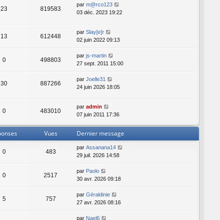
par
m@rco123
23
819583
03 déc. 2023 19:22
par
Slay[e]r
13
612448
02 juin 2022 09:13
par
js-martin
0
498803
27 sept. 2011 15:00
par
Joelle31
30
887266
24 juin 2026 18:05
par
admin
0
483010
07 juin 2011 17:36
ponses
Vues
Dernier message
par
Assanana14
0
483
29 juil. 2026 14:58
par
Paolo
0
2517
30 avr. 2026 09:18
par
Géraldinie
5
757
27 avr. 2026 08:16
par
Nael6