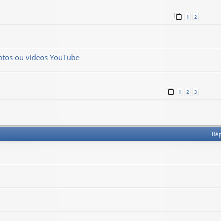
1
2
hotos ou videos YouTube
1
2
3
Ré