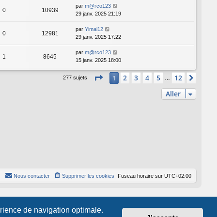
par
m@rco123
0
10939
29 janv. 2025 21:19
par
Yimal12
0
12981
29 janv. 2025 17:22
par
m@rco123
1
8645
15 janv. 2025 18:00
Page
1
sur
12
2
3
4
5
12
1
Suiva
277 sujets
…
Aller
Nous contacter
Supprimer les cookies
Fuseau horaire sur
UTC+02:00
érience de navigation optimale.