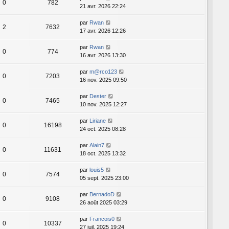
0
782
21 avr. 2026 22:24
par
Rwan
2
7632
17 avr. 2026 12:26
par
Rwan
0
774
16 avr. 2026 13:30
par
m@rco123
0
7203
16 nov. 2025 09:50
par
Dester
0
7465
10 nov. 2025 12:27
par
Liriane
0
16198
24 oct. 2025 08:28
par
Alain7
0
11631
18 oct. 2025 13:32
par
louis5
0
7574
05 sept. 2025 23:00
par
BernadoD
0
9108
26 août 2025 03:29
par
Francois0
0
10337
27 juil. 2025 19:24