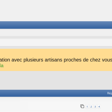
tion avec plusieurs artisans proches de chez vous 
da
he avancée
Ré
1
2
3
4