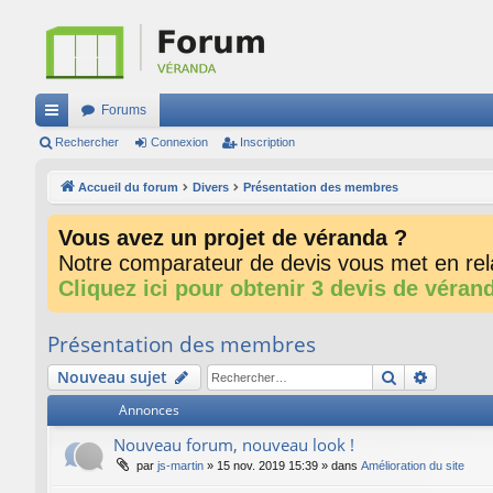
Forums
ac
Rechercher
Connexion
Inscription
co
Accueil du forum
Divers
Présentation des membres
ur
Vous avez un projet de véranda ?
ci
Notre comparateur de devis vous met en rela
s
Cliquez ici pour obtenir 3 devis de véran
Présentation des membres
Rechercher
Recherc
Nouveau sujet
Annonces
Nouveau forum, nouveau look !
par
js-martin
»
15 nov. 2019 15:39
» dans
Amélioration du site