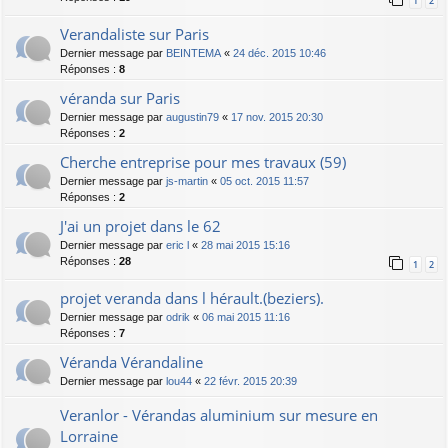
1
2
Verandaliste sur Paris
Dernier message par
BEINTEMA
«
24 déc. 2015 10:46
Réponses :
8
véranda sur Paris
Dernier message par
augustin79
«
17 nov. 2015 20:30
Réponses :
2
Cherche entreprise pour mes travaux (59)
Dernier message par
js-martin
«
05 oct. 2015 11:57
Réponses :
2
J'ai un projet dans le 62
Dernier message par
eric l
«
28 mai 2015 15:16
Réponses :
28
1
2
projet veranda dans l hérault.(beziers).
Dernier message par
odrik
«
06 mai 2015 11:16
Réponses :
7
Véranda Vérandaline
Dernier message par
lou44
«
22 févr. 2015 20:39
Veranlor - Vérandas aluminium sur mesure en
Lorraine