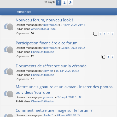
2
1
Suivant
33 sujets
Annonces
Nouveau forum, nouveau look !
Dernier message par
m@rco123
«
27 janv. 2023 21:44
Publié dans
Amélioration du site
Réponses :
57
1
2
3
4
Participation financière à ce forum
Dernier message par
m@rco123
«
03 déc. 2023 19:22
Publié dans
Charte d'utilisation
Réponses :
23
1
2
Documents de référence sur la véranda
Dernier message par
Slay[e]r
«
02 juin 2022 09:13
Publié dans
Charte d'utilisation
Réponses :
13
Mettre une signature et un avatar - Inserer des photos
ou videos YouTube
Dernier message par
js-martin
«
27 sept. 2011 15:00
Publié dans
Charte d'utilisation
Comment mettre une image sur le forum ?
Dernier message par
Joelle31
«
24 juin 2026 18:05