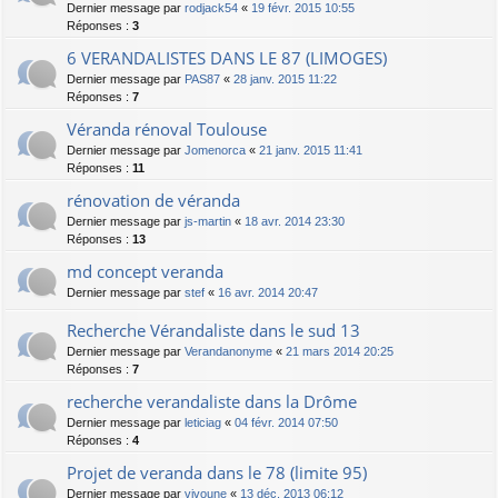
Dernier message par
rodjack54
«
19 févr. 2015 10:55
Réponses :
3
6 VERANDALISTES DANS LE 87 (LIMOGES)
Dernier message par
PAS87
«
28 janv. 2015 11:22
Réponses :
7
Véranda rénoval Toulouse
Dernier message par
Jomenorca
«
21 janv. 2015 11:41
Réponses :
11
rénovation de véranda
Dernier message par
js-martin
«
18 avr. 2014 23:30
Réponses :
13
md concept veranda
Dernier message par
stef
«
16 avr. 2014 20:47
Recherche Vérandaliste dans le sud 13
Dernier message par
Verandanonyme
«
21 mars 2014 20:25
Réponses :
7
recherche verandaliste dans la Drôme
Dernier message par
leticiag
«
04 févr. 2014 07:50
Réponses :
4
Projet de veranda dans le 78 (limite 95)
Dernier message par
vivoune
«
13 déc. 2013 06:12