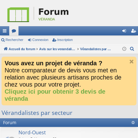
ac
Rechercher
or
Connexion
Inscription
on
ns
R
co
Accueil du forum
u
Avis sur les verandalistes et les devis
Vérandalistes par secteur
ne
cri
e
ur
m
xi
pti
Vous avez un projet de véranda ?
c
ci
s
on
on
Notre comparateur de devis vous met en
h
relation avec plusieurs artisans proches de
e
s
r
chez vous pour votre projet.
c
Cliquez ici pour obtenir 3 devis de
h
véranda
e
r
Vérandalistes par secteur
Forum
Nord-Ouest