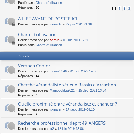
Publié dans
Charte d'utilisation
Réponses :
30
1
2
3
A LIRE AVANT DE POSTER ICI
Dernier message par
js-martin
«
22 juin 2011 21:36
Charte d'utilisation
Dernier message par
admin
«
07 juin 2011 17:36
Publié dans
Charte d'utilisation
Sujets
Veranda Confort.
Dernier message par
manu76340
«
01 oct. 2022 14:56
Réponses :
14
Cherche vérandaliste sérieux Bassin d’Arcachon
Dernier message par
Mamouchka2021
«
15 déc. 2021 13:34
Réponses :
3
Quelle proximité entre vérandaliste et chantier ?
Dernier message par
js-martin
«
17 sept. 2019 08:10
Réponses :
7
Recherche professionnel déprt 49 ANGERS
Dernier message par
jc2
«
12 juin 2019 13:06