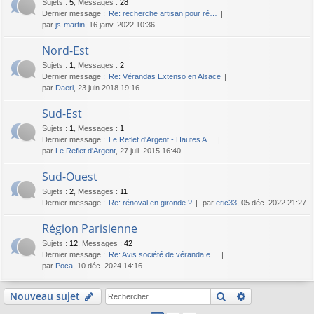
Sujets
:
5
,
Messages
:
28
Dernier message :
Re: recherche artisan pour ré…
par
js-martin
, 16 janv. 2022 10:36
Nord-Est
Sujets
:
1
,
Messages
:
2
Dernier message :
Re: Vérandas Extenso en Alsace
par
Daeri
, 23 juin 2018 19:16
Sud-Est
Sujets
:
1
,
Messages
:
1
Dernier message :
Le Reflet d'Argent - Hautes A…
par
Le Reflet d'Argent
, 27 juil. 2015 16:40
Sud-Ouest
Sujets
:
2
,
Messages
:
11
Dernier message :
Re: rénoval en gironde ?
par
eric33
, 05 déc. 2022 21:27
Région Parisienne
Sujets
:
12
,
Messages
:
42
Dernier message :
Re: Avis société de véranda e…
par
Poca
, 10 déc. 2024 14:16
Rechercher
Recherche av
Nouveau sujet