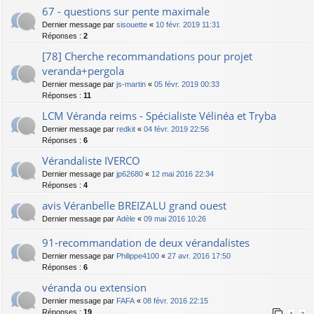
67 - questions sur pente maximale
Dernier message par
sisouette
«
10 févr. 2019 11:31
Réponses :
2
[78] Cherche recommandations pour projet
veranda+pergola
Dernier message par
js-martin
«
05 févr. 2019 00:33
Réponses :
11
LCM Véranda reims - Spécialiste Vélinéa et Tryba
Dernier message par
redkit
«
04 févr. 2019 22:56
Réponses :
6
Vérandaliste IVERCO
Dernier message par
jp62680
«
12 mai 2016 22:34
Réponses :
4
avis Véranbelle BREIZALU grand ouest
Dernier message par
Adèle
«
09 mai 2016 10:26
91-recommandation de deux vérandalistes
Dernier message par
Philippe4100
«
27 avr. 2016 17:50
Réponses :
6
véranda ou extension
Dernier message par
FAFA
«
08 févr. 2016 22:15
Réponses :
19