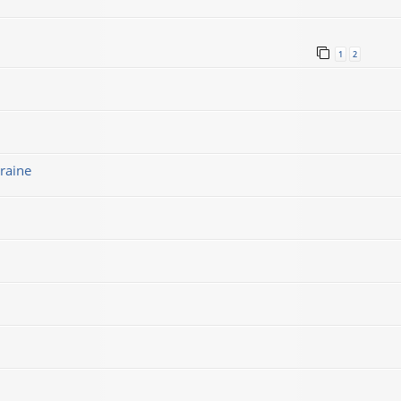
1
2
raine