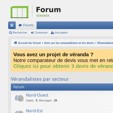
Forums
ac
Rechercher
Connexion
Inscription
co
Accueil du forum
Avis sur les verandalistes et les devis
Vérandaliste
ur
Vous avez un projet de véranda ?
ci
Notre comparateur de devis vous met en rela
s
Cliquez ici pour obtenir 3 devis de véran
Vérandalistes par secteur
Forum
Nord-Ouest
Sujets
:
5
,
Messages
:
28
Nord-Est