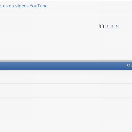
hotos ou videos YouTube
1
2
3
Ré