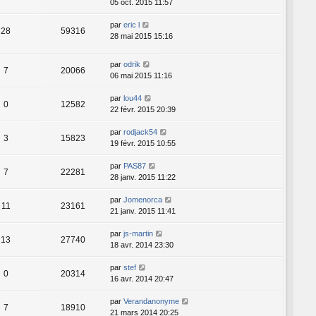
05 oct. 2015 11:57
par
eric l
28
59316
28 mai 2015 15:16
par
odrik
7
20066
06 mai 2015 11:16
par
lou44
0
12582
22 févr. 2015 20:39
par
rodjack54
3
15823
19 févr. 2015 10:55
par
PAS87
7
22281
28 janv. 2015 11:22
par
Jomenorca
11
23161
21 janv. 2015 11:41
par
js-martin
13
27740
18 avr. 2014 23:30
par
stef
0
20314
16 avr. 2014 20:47
par
Verandanonyme
7
18910
21 mars 2014 20:25