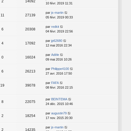
2
14092
10 févr. 2019 11:31
par
js-martin
11
27139
05 févr. 2019 00:33
par
redkit
6
20308
04 févr. 2019 22:56
par
jp62680
4
17092
12 mai 2016 22:34
par
Adèle
0
16024
09 mai 2016 10:26
par
Philippe4100
6
26213
27 avr. 2016 17:50
par
FAFA
19
39078
08 févr. 2016 22:15
par
BEINTEMA
8
22075
24 déc. 2015 10:46
par
augustin79
2
18254
17 nov. 2015 20:30
par
js-martin
2
14235