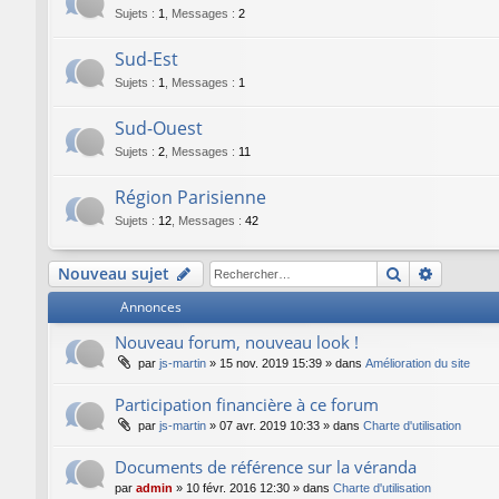
Sujets
:
1
,
Messages
:
2
Sud-Est
Sujets
:
1
,
Messages
:
1
Sud-Ouest
Sujets
:
2
,
Messages
:
11
Région Parisienne
Sujets
:
12
,
Messages
:
42
Rechercher
Recherc
Nouveau sujet
Annonces
Nouveau forum, nouveau look !
par
js-martin
»
15 nov. 2019 15:39
» dans
Amélioration du site
Participation financière à ce forum
par
js-martin
»
07 avr. 2019 10:33
» dans
Charte d'utilisation
Documents de référence sur la véranda
par
admin
»
10 févr. 2016 12:30
» dans
Charte d'utilisation