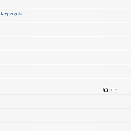
nda+pergola
1
2