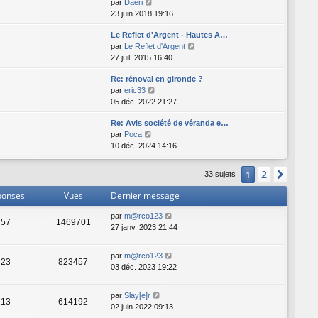
C
par
Daeri
u
o
23 juin 2018 19:16
l
n
t
Le Reflet d'Argent - Hautes A…
s
e
C
par
Le Reflet d'Argent
u
r
o
27 juil. 2015 16:40
l
l
n
t
e
Re: rénoval en gironde ?
s
e
d
C
par
eric33
u
r
e
o
05 déc. 2022 21:27
l
l
r
n
t
e
n
Re: Avis société de véranda e…
s
e
d
i
C
par
Poca
u
r
e
e
o
10 déc. 2024 14:16
l
l
r
r
n
t
e
n
m
s
e
d
i
2
1
Suiva
e
33 sujets
u
r
e
e
s
l
l
r
ponses
Vues
Dernier message
r
s
t
e
n
m
a
e
d
par
m@rco123
i
e
g
57
1469701
r
e
27 janv. 2023 21:44
e
s
e
l
r
r
s
e
n
m
a
par
m@rco123
d
i
e
23
823457
g
03 déc. 2023 19:22
e
e
s
e
r
r
s
n
m
a
par
Slay[e]r
13
614192
i
e
g
02 juin 2022 09:13
e
s
e