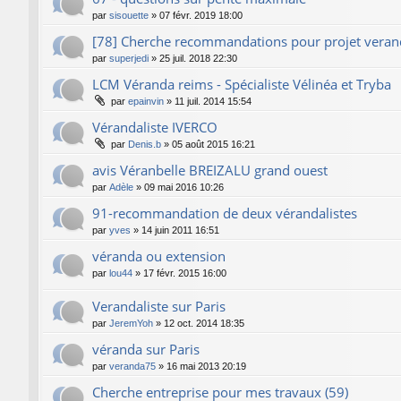
par
sisouette
»
07 févr. 2019 18:00
[78] Cherche recommandations pour projet vera
par
superjedi
»
25 juil. 2018 22:30
LCM Véranda reims - Spécialiste Vélinéa et Tryba
par
epainvin
»
11 juil. 2014 15:54
Vérandaliste IVERCO
par
Denis.b
»
05 août 2015 16:21
avis Véranbelle BREIZALU grand ouest
par
Adèle
»
09 mai 2016 10:26
91-recommandation de deux vérandalistes
par
yves
»
14 juin 2011 16:51
véranda ou extension
par
lou44
»
17 févr. 2015 16:00
Verandaliste sur Paris
par
JeremYoh
»
12 oct. 2014 18:35
véranda sur Paris
par
veranda75
»
16 mai 2013 20:19
Cherche entreprise pour mes travaux (59)