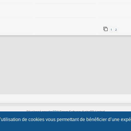
1
2
Développé par
phpBB
® Forum Software © phpBB Limited
Style par
Arty
&
halilesen
l’utilisation de cookies vous permettant de bénéficier d’une exp
Traduction française officielle
©
Qiaeru
Confidentialité
|
Conditions