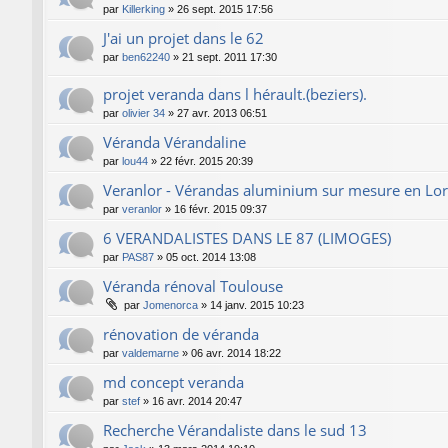
par
Killerking
»
26 sept. 2015 17:56
J'ai un projet dans le 62
par
ben62240
»
21 sept. 2011 17:30
projet veranda dans l hérault.(beziers).
par
olivier 34
»
27 avr. 2013 06:51
Véranda Vérandaline
par
lou44
»
22 févr. 2015 20:39
Veranlor - Vérandas aluminium sur mesure en Lor
par
veranlor
»
16 févr. 2015 09:37
6 VERANDALISTES DANS LE 87 (LIMOGES)
par
PAS87
»
05 oct. 2014 13:08
Véranda rénoval Toulouse
par
Jomenorca
»
14 janv. 2015 10:23
rénovation de véranda
par
valdemarne
»
06 avr. 2014 18:22
md concept veranda
par
stef
»
16 avr. 2014 20:47
Recherche Vérandaliste dans le sud 13