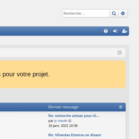
Recherche
Reche
R
FA
on
ns
Q
ne
cri
xi
pti
on
on
pour votre projet.
Dernier message
Re: recherche artisan pour ré…
C
par
js-martin
o
16 janv. 2022 10:36
n
Re: Vérandas Extenso en Alsace
s