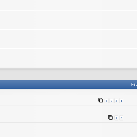
he avancée
Ré
1
2
3
4
1
2