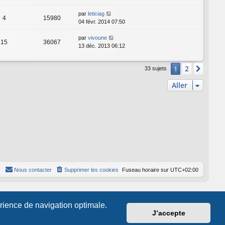
par
leticiag
4
15980
04 févr. 2014 07:50
par
vivoune
15
36067
13 déc. 2013 06:12
2
1
Suiva
33 sujets
Aller
Nous contacter
Supprimer les cookies
Fuseau horaire sur
UTC+02:00
érience de navigation optimale.
J’accepte