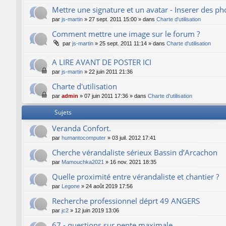
Mettre une signature et un avatar - Inserer des p
par
js-martin
»
27 sept. 2011 15:00
» dans
Charte d'utilisation
Comment mettre une image sur le forum ?
par
js-martin
»
25 sept. 2011 11:14
» dans
Charte d'utilisation
A LIRE AVANT DE POSTER ICI
par
js-martin
»
22 juin 2011 21:36
Charte d'utilisation
par
admin
»
07 juin 2011 17:36
» dans
Charte d'utilisation
Sujets
Veranda Confort.
par
humantocomputer
»
03 juil. 2012 17:41
Cherche vérandaliste sérieux Bassin d’Arcachon
par
Mamouchka2021
»
16 nov. 2021 18:35
Quelle proximité entre vérandaliste et chantier ?
par
Legone
»
24 août 2019 17:56
Recherche professionnel déprt 49 ANGERS
par
jc2
»
12 juin 2019 13:06
67 - questions sur pente maximale