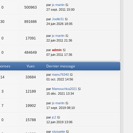
r
s
par
js-martin
0
500963
m
a
27 sept. 2011 15:00
e
g
s
e
par
Joelle31
30
891686
s
24 juin 2026 18:05
a
g
par
js-martin
e
0
17091
22 juin 2011 21:36
par
admin
0
484649
07 juin 2011 17:36
ponses
Vues
Dernier message
par
manu76340
14
33684
01 oct. 2022 14:56
par
Mamouchka2021
3
12189
15 déc. 2021 13:34
par
js-martin
7
19902
17 sept. 2019 08:10
par
jc2
0
15788
12 juin 2019 13:06
par
sisouette