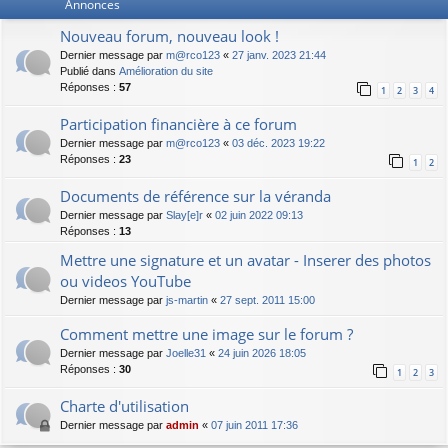
Annonces
Nouveau forum, nouveau look !
Dernier message par
m@rco123
«
27 janv. 2023 21:44
Publié dans
Amélioration du site
Réponses :
57
1
2
3
4
Participation financière à ce forum
Dernier message par
m@rco123
«
03 déc. 2023 19:22
Réponses :
23
1
2
Documents de référence sur la véranda
Dernier message par
Slay[e]r
«
02 juin 2022 09:13
Réponses :
13
Mettre une signature et un avatar - Inserer des photos
ou videos YouTube
Dernier message par
js-martin
«
27 sept. 2011 15:00
Comment mettre une image sur le forum ?
Dernier message par
Joelle31
«
24 juin 2026 18:05
Réponses :
30
1
2
3
Charte d'utilisation
Dernier message par
admin
«
07 juin 2011 17:36