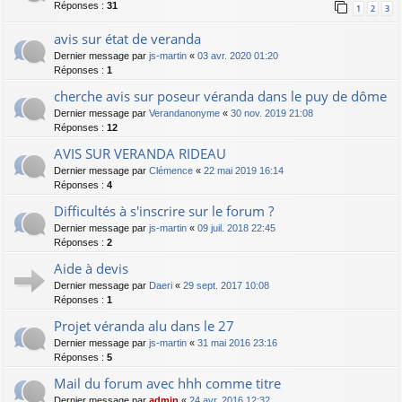
Réponses :
31
1
2
3
avis sur état de veranda
Dernier message par
js-martin
«
03 avr. 2020 01:20
Réponses :
1
cherche avis sur poseur véranda dans le puy de dôme
Dernier message par
Verandanonyme
«
30 nov. 2019 21:08
Réponses :
12
AVIS SUR VERANDA RIDEAU
Dernier message par
Clémence
«
22 mai 2019 16:14
Réponses :
4
Difficultés à s'inscrire sur le forum ?
Dernier message par
js-martin
«
09 juil. 2018 22:45
Réponses :
2
Aide à devis
Dernier message par
Daeri
«
29 sept. 2017 10:08
Réponses :
1
Projet véranda alu dans le 27
Dernier message par
js-martin
«
31 mai 2016 23:16
Réponses :
5
Mail du forum avec hhh comme titre
Dernier message par
admin
«
24 avr. 2016 12:32