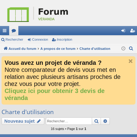
ac
Rechercher
or
Connexion
Inscription
on
ns
R
co
Accueil du forum
u
A propos de ce forum
Charte d'utilisation
ne
cri
e
ur
m
xi
pti
Vous avez un projet de véranda ?
c
ci
s
on
on
Notre comparateur de devis vous met en
h
relation avec plusieurs artisans proches de
e
s
r
chez vous pour votre projet.
c
Cliquez ici pour obtenir 3 devis de
h
véranda
e
r
Charte d'utilisation
Rechercher
Recherche av
Nouveau sujet
16 sujets • Page
1
sur
1