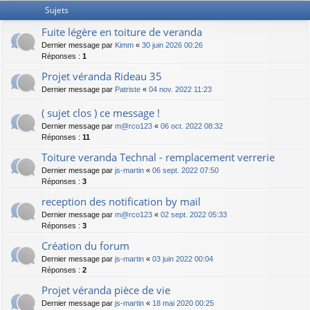
Sujets
Fuite légère en toiture de veranda
Dernier message par
Kimm
«
30 juin 2026 00:26
Réponses :
1
Projet véranda Rideau 35
Dernier message par
Patriste
«
04 nov. 2022 11:23
( sujet clos ) ce message !
Dernier message par
m@rco123
«
06 oct. 2022 08:32
Réponses :
11
Toiture veranda Technal - remplacement verrerie
Dernier message par
js-martin
«
06 sept. 2022 07:50
Réponses :
3
reception des notification by mail
Dernier message par
m@rco123
«
02 sept. 2022 05:33
Réponses :
3
Création du forum
Dernier message par
js-martin
«
03 juin 2022 00:04
Réponses :
2
Projet véranda pièce de vie
Dernier message par
js-martin
«
18 mai 2020 00:25