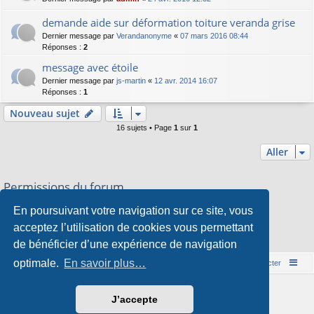
demande aide sur déformation toiture veranda grise
Dernier message par
Verandanonyme
«
07 mars 2016 08:44
Réponses :
2
message avec étoile
Dernier message par
js-martin
«
12 avr. 2014 16:07
Réponses :
1
Nouveau sujet
16 sujets • Page
1
sur
1
Aller
Permissions du forum
Vous
ne pouvez pas
publier de nouveaux sujets dans ce forum
En poursuivant votre navigation sur ce site, vous
Vous
ne pouvez pas
répondre aux sujets dans ce forum
Vous
ne pouvez pas
modifier vos messages dans ce forum
acceptez l’utilisation de cookies vous permettant
Vous
ne pouvez pas
supprimer vos messages dans ce forum
de bénéficier d’une expérience de navigation
Vous
ne pouvez pas
transférer de pièces jointes dans ce forum
optimale.
En savoir plus…
Accueil du forum
Nous contacter
Développé par
phpBB
® Forum Software © phpBB Limited
J’accepte
Style par
Arty
&
halilesen
Traduction française officielle
©
Qiaeru