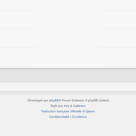
Développé par
phpBB
® Forum Software © phpBB Limited
Style par
Arty
&
halilesen
Traduction française officielle
©
Qiaeru
Confidentialité
|
Conditions