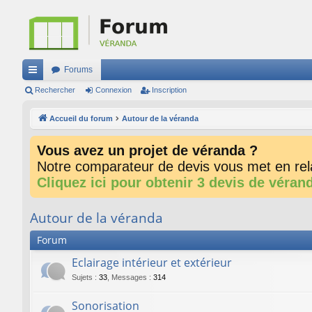
Forums
ac
Rechercher
Connexion
Inscription
co
Accueil du forum
Autour de la véranda
ur
Vous avez un projet de véranda ?
ci
Notre comparateur de devis vous met en rela
s
Cliquez ici pour obtenir 3 devis de véran
Autour de la véranda
Forum
Eclairage intérieur et extérieur
Sujets
:
33
,
Messages
:
314
Sonorisation