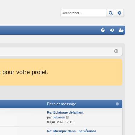
Recherche
Reche
R
FA
on
ns
Q
ne
cri
xi
pti
on
on
pour votre projet.
Dernier message
Re: Eclairage défaillant
C
par
babarou
o
09 juil. 2026 17:15
n
Re: Musique dans une véranda
s