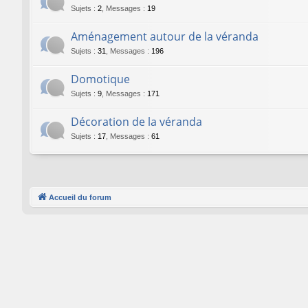
Sujets
:
2
,
Messages
:
19
Aménagement autour de la véranda
Sujets
:
31
,
Messages
:
196
Domotique
Sujets
:
9
,
Messages
:
171
Décoration de la véranda
Sujets
:
17
,
Messages
:
61
Accueil du forum