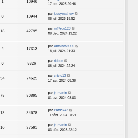
1
10946
17 oct. 2025 20:46
par
jossymathew
0
10944
08 juil. 2025 18:52
par
m@rco123
18
42795
08 déc. 2024 13:22
par
Antoine59000
4
17312
18 juil. 2024 21:33
par
ridben
0
8826
06 juil. 2024 22:24
par
cristo13
54
74625
17 avr. 2024 08:38
par
js-martin
78
80895
01 avr. 2024 08:03
par
Patrick42
13
34678
11 févr. 2024 10:21
par
js-martin
10
37591
03 déc. 2023 22:12