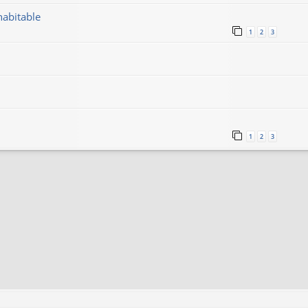
habitable
1
2
3
1
2
3