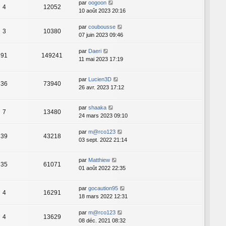
par
oogoon
4
12052
10 août 2023 20:16
par
coubousse
3
10380
07 juin 2023 09:46
par
Daeri
91
149241
11 mai 2023 17:19
par
Lucien3D
36
73940
26 avr. 2023 17:12
par
shaaka
7
13480
24 mars 2023 09:10
par
m@rco123
39
43218
03 sept. 2022 21:14
par
Matthiew
35
61071
01 août 2022 22:35
par
gocaution95
4
16291
18 mars 2022 12:31
par
m@rco123
4
13629
08 déc. 2021 08:32