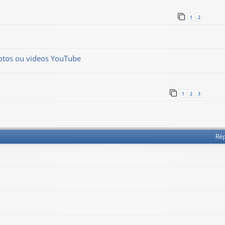
1
2
hotos ou videos YouTube
1
2
3
Ré