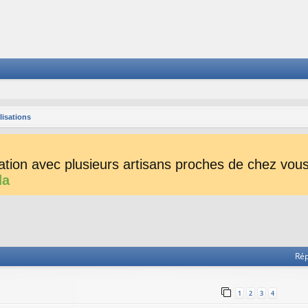
lisations
tion avec plusieurs artisans proches de chez vous 
da
he avancée
Ré
1
2
3
4