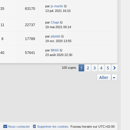
par
js-martin
35
63170
13 juil. 2021 16:10
par
Chapi
11
22737
19 mai 2021 00:14
par
ptiotdd
8
17789
19 oct. 2020 13:55
par
Blh50
40
57641
23 août 2020 22:30
2
3
4
5
1
Suiva
105 sujets
Aller
Nous contacter
Supprimer les cookies
Fuseau horaire sur
UTC+02:00