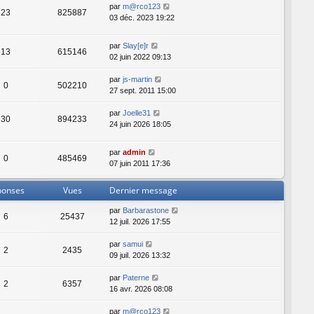
par
m@rco123
23
825887
03 déc. 2023 19:22
par
Slay[e]r
13
615146
02 juin 2022 09:13
par
js-martin
0
502210
27 sept. 2011 15:00
par
Joelle31
30
894233
24 juin 2026 18:05
par
admin
0
485469
07 juin 2011 17:36
ponses
Vues
Dernier message
par
Barbarastone
6
25437
12 juil. 2026 17:55
par
samui
2
2435
09 juil. 2026 13:32
par
Paterne
2
6357
16 avr. 2026 08:08
par
m@rco123