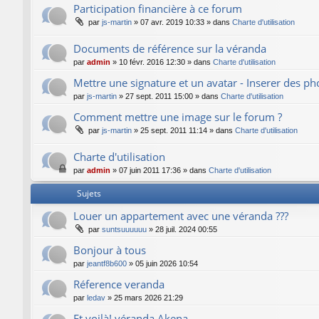
Participation financière à ce forum
par
js-martin
»
07 avr. 2019 10:33
» dans
Charte d'utilisation
Documents de référence sur la véranda
par
admin
»
10 févr. 2016 12:30
» dans
Charte d'utilisation
Mettre une signature et un avatar - Inserer des p
par
js-martin
»
27 sept. 2011 15:00
» dans
Charte d'utilisation
Comment mettre une image sur le forum ?
par
js-martin
»
25 sept. 2011 11:14
» dans
Charte d'utilisation
Charte d'utilisation
par
admin
»
07 juin 2011 17:36
» dans
Charte d'utilisation
Sujets
Louer un appartement avec une véranda ???
par
suntsuuuuuu
»
28 juil. 2024 00:55
Bonjour à tous
par
jeantf8b600
»
05 juin 2026 10:54
Réference veranda
par
ledav
»
25 mars 2026 21:29
Et voilà! véranda Akena