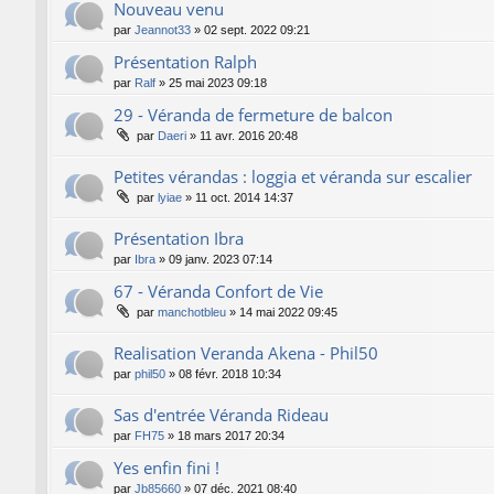
Nouveau venu
par
Jeannot33
»
02 sept. 2022 09:21
Présentation Ralph
par
Ralf
»
25 mai 2023 09:18
29 - Véranda de fermeture de balcon
par
Daeri
»
11 avr. 2016 20:48
Petites vérandas : loggia et véranda sur escalier
par
lyiae
»
11 oct. 2014 14:37
Présentation Ibra
par
Ibra
»
09 janv. 2023 07:14
67 - Véranda Confort de Vie
par
manchotbleu
»
14 mai 2022 09:45
Realisation Veranda Akena - Phil50
par
phil50
»
08 févr. 2018 10:34
Sas d'entrée Véranda Rideau
par
FH75
»
18 mars 2017 20:34
Yes enfin fini !
par
Jb85660
»
07 déc. 2021 08:40