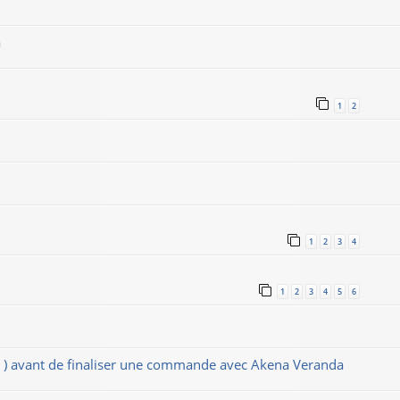
a
1
2
1
2
3
4
1
2
3
4
5
6
s ) avant de finaliser une commande avec Akena Veranda