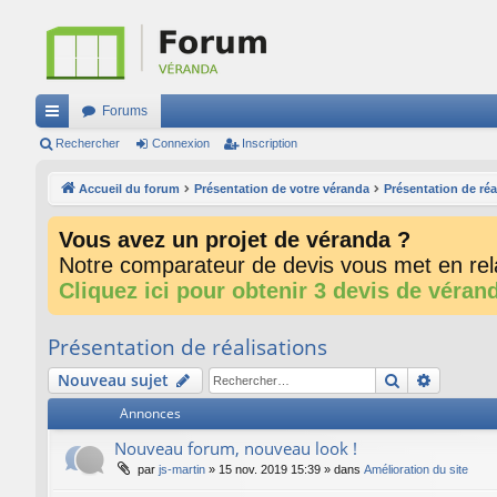
Forums
ac
Rechercher
Connexion
Inscription
co
Accueil du forum
Présentation de votre véranda
Présentation de réa
ur
Vous avez un projet de véranda ?
ci
Notre comparateur de devis vous met en rela
s
Cliquez ici pour obtenir 3 devis de véran
Présentation de réalisations
Rechercher
Recherc
Nouveau sujet
Annonces
Nouveau forum, nouveau look !
par
js-martin
»
15 nov. 2019 15:39
» dans
Amélioration du site