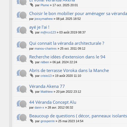
par
Plume
»
17 oct. 2025 20:01
Choisir le bon mobilier pour aménager sa vérand
par
jossymathew
»
08 juil. 2025 18:52
ayé je l'ai !
par
m@rco123
»
03 août 2019 08:37
Qui connait la véranda architecturale ?
par
manou-chartres
»
25 oct. 2011 09:12
Recherche idées d'extension dans le 94
par
ridben
»
06 juil. 2024 22:24
Abris de terrasse Vöroka dans la Manche
par
cristo13
»
19 août 2020 11:10
Véranda Akena 77
par
Matthiew
»
20 juin 2022 23:12
44 Véranda Concept Alu
par
dann-x
»
28 avr. 2012 00:32
Beaucoup de questions ( décor, panneaux isolant
par
grosperrin
»
25 mai 2023 14:54