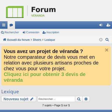
ac
Rechercher
or
Connexion
Inscription
on
ns
R
co
Accueil du forum
u
Divers
Lexique
ne
cri
e
ur
m
xi
pti
Vous avez un projet de véranda ?
c
ci
s
on
on
Notre comparateur de devis vous met en
h
relation avec plusieurs artisans proches de
e
s
r
chez vous pour votre projet.
c
Cliquez ici pour obtenir 3 devis de
h
véranda
e
r
Lexique
Rechercher
Recherche av
Nouveau sujet
7 sujets • Page
1
sur
1