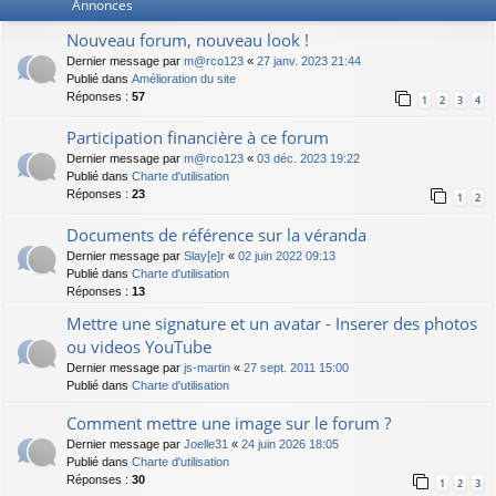
Annonces
Nouveau forum, nouveau look !
Dernier message par
m@rco123
«
27 janv. 2023 21:44
Publié dans
Amélioration du site
Réponses :
57
1
2
3
4
Participation financière à ce forum
Dernier message par
m@rco123
«
03 déc. 2023 19:22
Publié dans
Charte d'utilisation
Réponses :
23
1
2
Documents de référence sur la véranda
Dernier message par
Slay[e]r
«
02 juin 2022 09:13
Publié dans
Charte d'utilisation
Réponses :
13
Mettre une signature et un avatar - Inserer des photos
ou videos YouTube
Dernier message par
js-martin
«
27 sept. 2011 15:00
Publié dans
Charte d'utilisation
Comment mettre une image sur le forum ?
Dernier message par
Joelle31
«
24 juin 2026 18:05
Publié dans
Charte d'utilisation
Réponses :
30
1
2
3