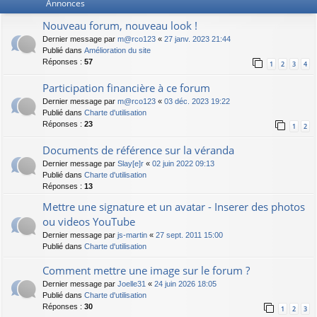
Annonces
Nouveau forum, nouveau look !
Dernier message par
m@rco123
«
27 janv. 2023 21:44
Publié dans
Amélioration du site
Réponses :
57
1
2
3
4
Participation financière à ce forum
Dernier message par
m@rco123
«
03 déc. 2023 19:22
Publié dans
Charte d'utilisation
Réponses :
23
1
2
Documents de référence sur la véranda
Dernier message par
Slay[e]r
«
02 juin 2022 09:13
Publié dans
Charte d'utilisation
Réponses :
13
Mettre une signature et un avatar - Inserer des photos
ou videos YouTube
Dernier message par
js-martin
«
27 sept. 2011 15:00
Publié dans
Charte d'utilisation
Comment mettre une image sur le forum ?
Dernier message par
Joelle31
«
24 juin 2026 18:05
Publié dans
Charte d'utilisation
Réponses :
30
1
2
3