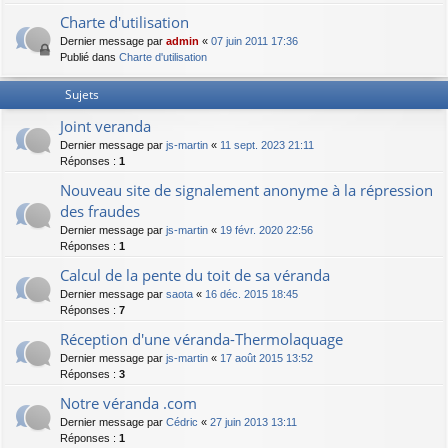
Charte d'utilisation
Dernier message par
admin
«
07 juin 2011 17:36
Publié dans
Charte d'utilisation
Sujets
Joint veranda
Dernier message par
js-martin
«
11 sept. 2023 21:11
Réponses :
1
Nouveau site de signalement anonyme à la répression
des fraudes
Dernier message par
js-martin
«
19 févr. 2020 22:56
Réponses :
1
Calcul de la pente du toit de sa véranda
Dernier message par
saota
«
16 déc. 2015 18:45
Réponses :
7
Réception d'une véranda-Thermolaquage
Dernier message par
js-martin
«
17 août 2015 13:52
Réponses :
3
Notre véranda .com
Dernier message par
Cédric
«
27 juin 2013 13:11
Réponses :
1