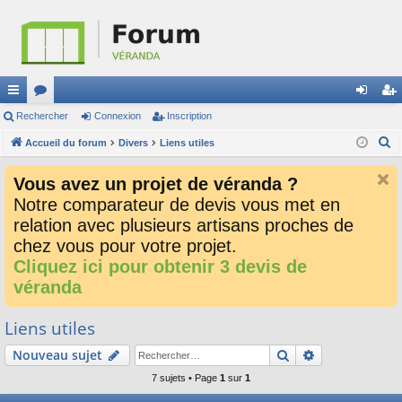
ac
Rechercher
or
Connexion
Inscription
on
ns
R
co
Accueil du forum
u
Divers
Liens utiles
ne
cri
e
ur
m
xi
pti
Vous avez un projet de véranda ?
c
ci
s
on
on
Notre comparateur de devis vous met en
h
relation avec plusieurs artisans proches de
e
s
r
chez vous pour votre projet.
c
Cliquez ici pour obtenir 3 devis de
h
véranda
e
r
Liens utiles
Rechercher
Recherche av
Nouveau sujet
7 sujets • Page
1
sur
1