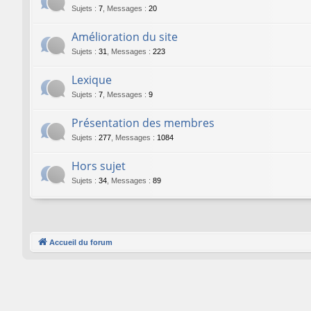
Sujets
:
7
,
Messages
:
20
Amélioration du site
Sujets
:
31
,
Messages
:
223
Lexique
Sujets
:
7
,
Messages
:
9
Présentation des membres
Sujets
:
277
,
Messages
:
1084
Hors sujet
Sujets
:
34
,
Messages
:
89
Accueil du forum