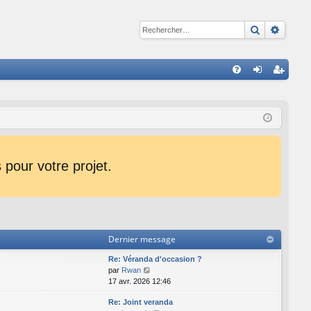
Recherche
Reche
R
FA
on
ns
Q
ne
cri
xi
pti
on
on
pour votre projet.
Dernier message
Re: Véranda d'occasion ?
C
par
Rwan
o
17 avr. 2026 12:46
n
Re: Joint veranda
s