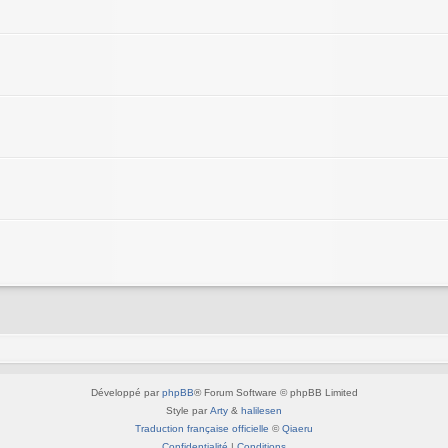
Développé par
phpBB
® Forum Software © phpBB Limited
Style par
Arty
&
halilesen
Traduction française officielle
©
Qiaeru
Confidentialité
|
Conditions