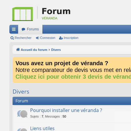
Forums
ac
Rechercher
Connexion
Inscription
co
Accueil du forum
Divers
ur
Vous avez un projet de véranda ?
ci
Notre comparateur de devis vous met en rela
s
Cliquez ici pour obtenir 3 devis de véran
Divers
Forum
Pourquoi installer une véranda ?
Sujets
:
7
,
Messages
:
50
Liens utiles