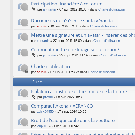
Participation financière à ce forum
par
js-martin
»
07 avr. 2019 10:33
» dans
Charte d'utilisation
Documents de référence sur la véranda
par
admin
»
10 févr. 2016 12:30
» dans
Charte d'utilisation
Mettre une signature et un avatar - Inserer des p
par
js-martin
»
27 sept. 2011 15:00
» dans
Charte d'utilisation
Comment mettre une image sur le forum ?
par
js-martin
»
25 sept. 2011 11:14
» dans
Charte d'utilisation
Charte d'utilisation
par
admin
»
07 juin 2011 17:36
» dans
Charte d'utilisation
Sujets
Isolation acoustique et thermique de la toiture
par
ptiotdd
»
08 avr. 2022 18:30
Comparatif Akena / VERANCO
par
Loick84550
»
17 sept. 2024 10:33
Bruit de l'eau qui coule dans la gouttière.
par
loup911
»
21 oct. 2019 16:42
Rénovation d'un toit pour isolation phonique et 