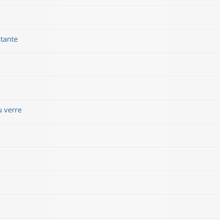
stante
u verre