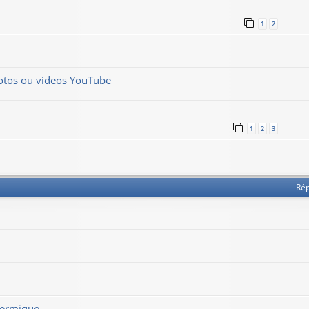
1
2
hotos ou videos YouTube
1
2
3
Ré
thermique