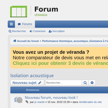
Forums
ac
Rechercher
Connexion
Inscription
co
Accueil du forum
Performance thermique, acoustique, résistance à l'eau
ur
Vous avez un projet de véranda ?
ci
Notre comparateur de devis vous met en rela
s
Cliquez ici pour obtenir 3 devis de véran
Isolation acoustique
Rechercher
Recherc
Nouveau sujet
Annonces
Nouveau forum, nouveau look !
par
js-martin
»
15 nov. 2019 15:39
» dans
Amélioration du site