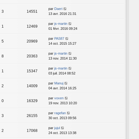
par
Daeri
3
14551
13 avr. 2016 21:31
par
js-martin
1
12469
01 févr. 2016 09:24
par
PAS87
5
20969
14 oct. 2015 15:27
par
js-martin
8
20363
13 nov. 2014 11:30
par
js-martin
1
15347
03 juil. 2014 08:52
par
Manuj
2
14009
04 avr. 2014 16:25
par
voxen
0
16329
19 nov. 2013 10:20
par
ragefan
3
26155
30 oct. 2013 09:56
par
jujul
2
17068
24 oct. 2013 13:38