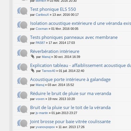
par
bornich
»
03 nov. 2016 20:30
Test phonique ELS 550
par
CaribouX
»
13 avr. 2016 00:17
Isolation acoustique extérieure d une véranda exi
par
Coxman
»
01 févr. 2016 00:05
Tests phoniques panneaux avec membrane
par
PAS87
»
17 avr. 2014 17:03
Réverbération intérieure
par
Manuj
»
30 oct. 2014 16:39
Explication tableau - affaiblissement acoustique d
par
Tarnos40
»
01 juil. 2014 22:40
Acoustique porte intérieure à galandage
par
Manuj
»
03 avr. 2014 15:52
Réduire le bruit de pluie sur ma veranda
par
voxen
»
19 nov. 2013 10:20
Bruit de la pluie sur le toit de la véranda
par
js-martin
»
01 juin 2013 23:27
Joint brosse pour baie vitrée coulissante
par
yvanovpopov
»
11 avr. 2013 17:26