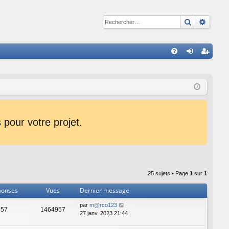
Recherche
Reche
R
FA
on
ns
Q
ne
cri
xi
pti
on
on
pour votre projet.
25 sujets • Page
1
sur
1
ponses
Vues
Dernier message
par
m@rco123
57
1464957
27 janv. 2023 21:44