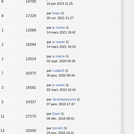
6
14705
10 juin 2023 11:25
par
Daeri
8
17229
05 oct. 2021 21:27
par
js-martin
1
12089
14 mars 2021 18:42
par
js-martin
2
16594
14 mars 2021 18:10
par
js-martin
1
12024
02 sept. 2020 00:35
par
Ludila33
7
20375
30 janv. 2020 06:44
par
js-martin
3
16581
03 mars 2019 16:44
par
Verandanonyme
5
24337
07 janv. 2018 17:47
par
Daeri
11
27275
06 déc. 2016 08:41
par
bornich
13
25550
24 nov. 2016 19:11