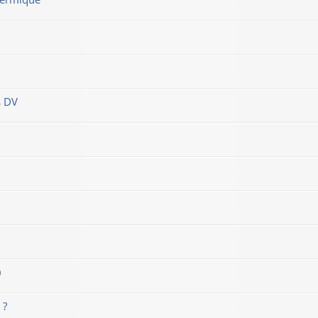
s DV
)
 ?