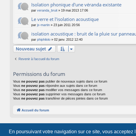
Isolation phonique d'une véranda existante
par
veranda_bruit
»
19 mai 2013 17:06
Le verre et l'isolation acoustique
par
js-martin
»
23 juin 2011 20:56
isolation acoustique : bruit de la pluie sur panneau
par
phiphilolo
»
02 janv. 2012 12:40
Nouveau sujet
Revenir à l’accueil du forum
Permissions du forum
Vous
ne pouvez pas
publier de nouveaux sujets dans ce forum
Vous
ne pouvez pas
répondre aux sujets dans ce forum
Vous
ne pouvez pas
modifier vos messages dans ce forum
Vous
ne pouvez pas
supprimer vos messages dans ce forum
Vous
ne pouvez pas
transférer de pièces jointes dans ce forum
Accueil du forum
En poursuivant votre navigation sur ce site, vous acceptez 