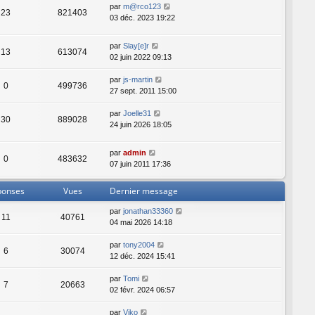
par
m@rco123
23
821403
03 déc. 2023 19:22
par
Slay[e]r
13
613074
02 juin 2022 09:13
par
js-martin
0
499736
27 sept. 2011 15:00
par
Joelle31
30
889028
24 juin 2026 18:05
par
admin
0
483632
07 juin 2011 17:36
ponses
Vues
Dernier message
par
jonathan33360
11
40761
04 mai 2026 14:18
par
tony2004
6
30074
12 déc. 2024 15:41
par
Tomi
7
20663
02 févr. 2024 06:57
par
Viko