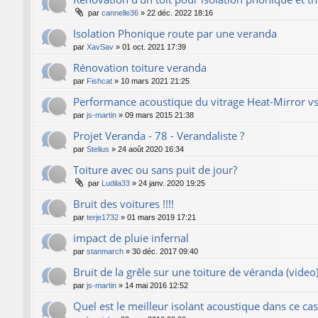
par
cannelle36
»
22 déc. 2022 18:16
Isolation Phonique route par une veranda
par
XavSav
»
01 oct. 2021 17:39
Rénovation toiture veranda
par
Fishcat
»
10 mars 2021 21:25
Performance acoustique du vitrage Heat-Mirror v
par
js-martin
»
09 mars 2015 21:38
Projet Veranda - 78 - Verandaliste ?
par
Stelius
»
24 août 2020 16:34
Toiture avec ou sans puit de jour?
par
Ludila33
»
24 janv. 2020 19:25
Bruit des voitures !!!!
par
terje1732
»
01 mars 2019 17:21
impact de pluie infernal
par
stanmarch
»
30 déc. 2017 09:40
Bruit de la grêle sur une toiture de véranda (video
par
js-martin
»
14 mai 2016 12:52
Quel est le meilleur isolant acoustique dans ce cas