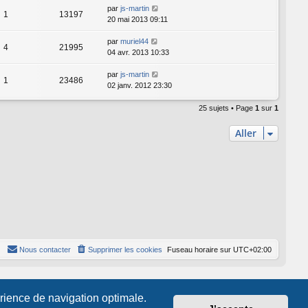
par
js-martin
1
13197
20 mai 2013 09:11
par
muriel44
4
21995
04 avr. 2013 10:33
par
js-martin
1
23486
02 janv. 2012 23:30
25 sujets • Page
1
sur
1
Aller
Nous contacter
Supprimer les cookies
Fuseau horaire sur
UTC+02:00
érience de navigation optimale.