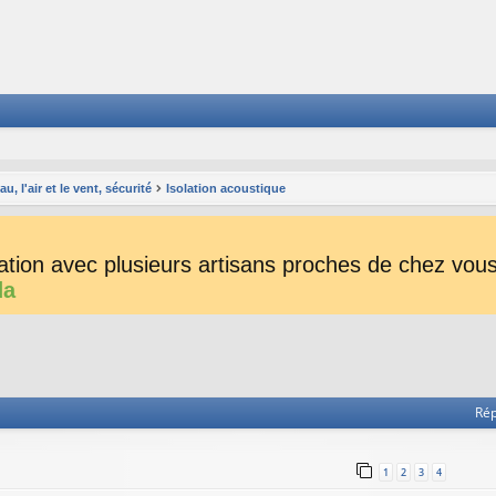
, l'air et le vent, sécurité
Isolation acoustique
tion avec plusieurs artisans proches de chez vous 
da
he avancée
Ré
1
2
3
4