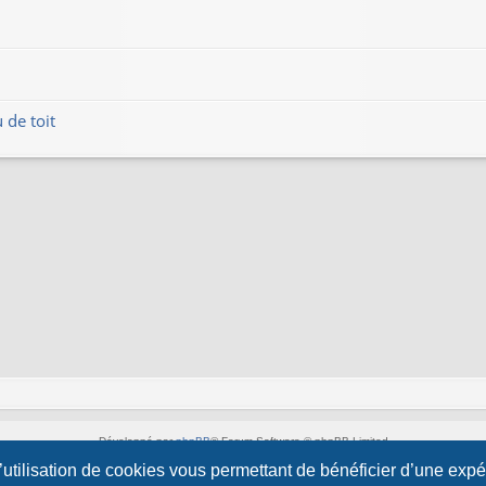
 de toit
Développé par
phpBB
® Forum Software © phpBB Limited
Style par
Arty
&
halilesen
l’utilisation de cookies vous permettant de bénéficier d’une exp
Traduction française officielle
©
Qiaeru