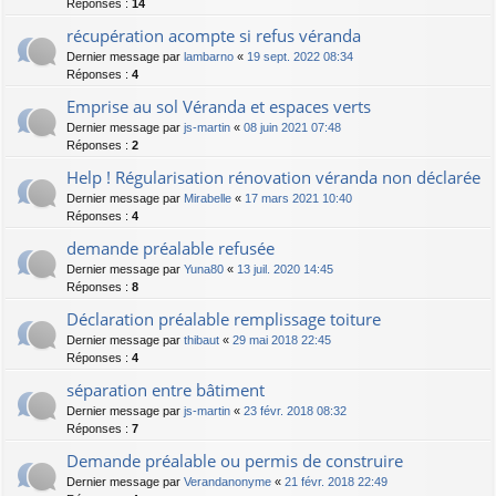
Réponses :
14
récupération acompte si refus véranda
Dernier message par
lambarno
«
19 sept. 2022 08:34
Réponses :
4
Emprise au sol Véranda et espaces verts
Dernier message par
js-martin
«
08 juin 2021 07:48
Réponses :
2
Help ! Régularisation rénovation véranda non déclarée
Dernier message par
Mirabelle
«
17 mars 2021 10:40
Réponses :
4
demande préalable refusée
Dernier message par
Yuna80
«
13 juil. 2020 14:45
Réponses :
8
Déclaration préalable remplissage toiture
Dernier message par
thibaut
«
29 mai 2018 22:45
Réponses :
4
séparation entre bâtiment
Dernier message par
js-martin
«
23 févr. 2018 08:32
Réponses :
7
Demande préalable ou permis de construire
Dernier message par
Verandanonyme
«
21 févr. 2018 22:49