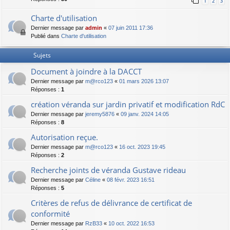
1
2
3
Charte d'utilisation
Dernier message par
admin
«
07 juin 2011 17:36
Publié dans
Charte d'utilisation
Sujets
Document à joindre à la DACCT
Dernier message par
m@rco123
«
01 mars 2026 13:07
Réponses :
1
création véranda sur jardin privatif et modification RdC
Dernier message par
jeremy5876
«
09 janv. 2024 14:05
Réponses :
8
Autorisation reçue.
Dernier message par
m@rco123
«
16 oct. 2023 19:45
Réponses :
2
Recherche joints de véranda Gustave rideau
Dernier message par
Céline
«
08 févr. 2023 16:51
Réponses :
5
Critères de refus de délivrance de certificat de
conformité
Dernier message par
RzB33
«
10 oct. 2022 16:53