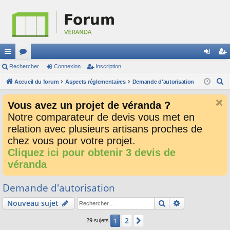
ac
Rechercher
or
Connexion
Inscription
on
ns
R
co
Accueil du forum
u
Aspects réglementaires
Demande d'autorisation
ne
cri
e
ur
m
xi
pti
Vous avez un projet de véranda ?
c
ci
s
on
on
Notre comparateur de devis vous met en
h
relation avec plusieurs artisans proches de
e
s
r
chez vous pour votre projet.
c
Cliquez ici pour obtenir 3 devis de
h
véranda
e
r
Demande d'autorisation
Rechercher
Recherche av
Nouveau sujet
2
1
Suivant
29 sujets