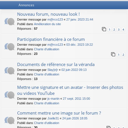
Annonces
Nouveau forum, nouveau look !
Dernier message par
m@rco123
«
27 janv. 2023 21:44
Publié dans
Amélioration du site
Réponses :
57
1
2
3
4
Participation financière à ce forum
Dernier message par
m@rco123
«
03 déc. 2023 19:22
Publié dans
Charte d'utilisation
Réponses :
23
1
2
Documents de référence sur la véranda
Dernier message par
Slay[e]r
«
02 juin 2022 09:13
Publié dans
Charte d'utilisation
Réponses :
13
Mettre une signature et un avatar - Inserer des photos
ou videos YouTube
Dernier message par
js-martin
«
27 sept. 2011 15:00
Publié dans
Charte d'utilisation
Comment mettre une image sur le forum ?
Dernier message par
Joelle31
«
24 juin 2026 18:05
Publié dans
Charte d'utilisation
Réponses :
30