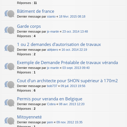
Réponses :
11
Bâtiment de france
Dernier message par
stanto
«
18 févr. 2015 08:18
Garde corps
Dernier message par
js-martin
«
23 oct. 2014 13:48
Réponses :
4
1 ou 2 demandes d'autorisation de travaux
Dernier message par
abfpiero
«
16 oct. 2014 22:19
Réponses :
2
Exemple de Demande Préalable de travaux véranda
Dernier message par
js-martin
«
03 sept. 2013 09:40
Réponses :
1
Cout d'un architecte pour SHON supérieur à 170m2
Dernier message par
bob737
«
09 juil. 2013 19:56
Réponses :
6
Permis pour veranda en Belgique
Dernier message par
Cobra
«
08 avr. 2013 12:20
Réponses :
2
Mitoyenneté
Dernier message par
pem
«
09 nov. 2012 15:35
Réponses :
1