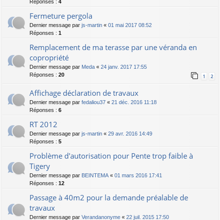
Réponses :
4
Fermeture pergola
Dernier message par
js-martin
«
01 mai 2017 08:52
Réponses :
1
Remplacement de ma terasse par une véranda en
copropriété
Dernier message par
Meda
«
24 janv. 2017 17:55
Réponses :
20
1
2
Affichage déclaration de travaux
Dernier message par
fedaliou37
«
21 déc. 2016 11:18
Réponses :
6
RT 2012
Dernier message par
js-martin
«
29 avr. 2016 14:49
Réponses :
5
Problème d'autorisation pour Pente trop faible à
Tigery
Dernier message par
BEINTEMA
«
01 mars 2016 17:41
Réponses :
12
Passage à 40m2 pour la demande préalable de
travaux
Dernier message par
Verandanonyme
«
22 juil. 2015 17:50