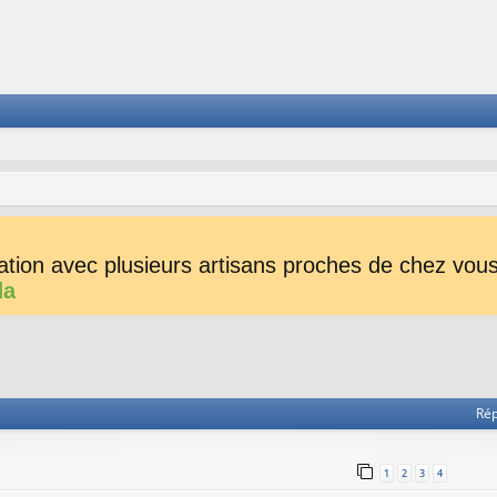
tion avec plusieurs artisans proches de chez vous 
da
he avancée
Ré
1
2
3
4