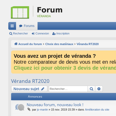
Forums
ac
Rechercher
Connexion
Inscription
co
Accueil du forum
Choix des matériaux
Véranda RT2020
ur
Vous avez un projet de véranda ?
ci
Notre comparateur de devis vous met en rela
s
Cliquez ici pour obtenir 3 devis de véran
Véranda RT2020
Rechercher
Recherc
Nouveau sujet
Annonces
Nouveau forum, nouveau look !
par
js-martin
»
15 nov. 2019 15:39
» dans
Amélioration du site