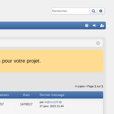
Recherche
Reche
R
FA
on
ns
Q
ne
cri
xi
pti
on
on
pour votre projet.
4 sujets • Page
1
sur
1
ponses
Vues
Dernier message
par
m@rco123
57
1470017
27 janv. 2023 21:44