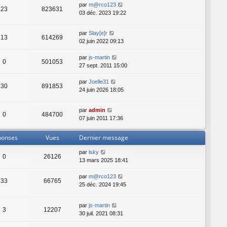
par
m@rco123
23
823631
03 déc. 2023 19:22
par
Slay[e]r
13
614269
02 juin 2022 09:13
par
js-martin
0
501053
27 sept. 2011 15:00
par
Joelle31
30
891853
24 juin 2026 18:05
par
admin
0
484700
07 juin 2011 17:36
ponses
Vues
Dernier message
par
lsky
0
26126
13 mars 2025 18:41
par
m@rco123
33
66765
25 déc. 2024 19:45
par
js-martin
3
12207
30 juil. 2021 08:31