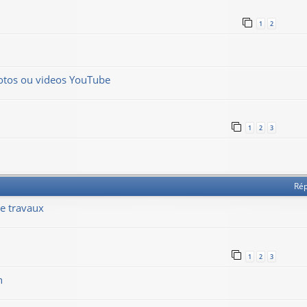
1
2
hotos ou videos YouTube
1
2
3
Ré
de travaux
1
2
3
n