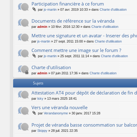
Participation financière à ce forum
par
js-martin
»
07 avr. 2019 10:33
» dans
Charte d'utilisation
Documents de référence sur la véranda
par
admin
»
10 févr. 2016 12:30
» dans
Charte d'utilisation
Mettre une signature et un avatar - Inserer des p
par
js-martin
»
27 sept. 2011 15:00
» dans
Charte d'utilisation
Comment mettre une image sur le forum ?
par
js-martin
»
25 sept. 2011 11:14
» dans
Charte d'utilisation
Charte d'utilisation
par
admin
»
07 juin 2011 17:36
» dans
Charte d'utilisation
Sujets
Attestation AT4 pour dépôt de déclaration de fin 
par
lsky
»
13 mars 2025 18:41
Vers une véranda nouvelle
par
Verandanonyme
»
30 janv. 2017 15:28
Projet de véranda basse consommation sur balco
par
Skippy
»
28 juil. 2021 22:35