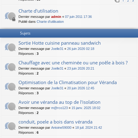
1
2
3
Charte d'utilisation
Dernier message par
admin
«
07 juin 2011 17:36
Publié dans
Charte d'utilisation
Sujets
Sortie Hotte cuisine panneau sandwich
Dernier message par
Joelle31
«
26 juin 2026 02:18
Réponses :
3
Chauffage avec une cheminée ou une poêle à bois ?
Dernier message par
Joelle31
«
23 juin 2026 20:21
Réponses :
2
Optimisation de la Climatisation pour Véranda
Dernier message par
Joelle31
«
20 juin 2026 12:45
Réponses :
3
Avoir une véranda au top de l'isolation
Dernier message par
m@rco123
«
15 janv. 2025 18:02
Réponses :
2
conduit, poele a bois dans véranda
Dernier message par
Antoine59000
«
18 juil. 2024 21:42
Réponses :
6