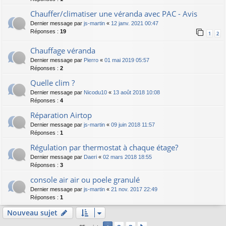
Chauffer/climatiser une véranda avec PAC - Avis
Dernier message par
js-martin
«
12 janv. 2021 00:47
Réponses :
19
1
2
Chauffage véranda
Dernier message par
Pierro
«
01 mai 2019 05:57
Réponses :
2
Quelle clim ?
Dernier message par
Nicodu10
«
13 août 2018 10:08
Réponses :
4
Réparation Airtop
Dernier message par
js-martin
«
09 juin 2018 11:57
Réponses :
1
Régulation par thermostat à chaque étage?
Dernier message par
Daeri
«
02 mars 2018 18:55
Réponses :
3
console air air ou poele granulé
Dernier message par
js-martin
«
21 nov. 2017 22:49
Réponses :
1
Nouveau sujet