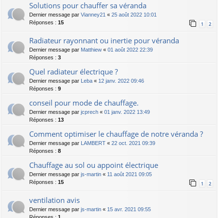
Solutions pour chauffer sa véranda
Dernier message par
Vianney21
«
25 août 2022 10:01
Réponses :
15
1
2
Radiateur rayonnant ou inertie pour véranda
Dernier message par
Matthiew
«
01 août 2022 22:39
Réponses :
3
Quel radiateur électrique ?
Dernier message par
Leba
«
12 janv. 2022 09:46
Réponses :
9
conseil pour mode de chauffage.
Dernier message par
jcprech
«
01 janv. 2022 13:49
Réponses :
13
Comment optimiser le chauffage de notre véranda ?
Dernier message par
LAMBERT
«
22 oct. 2021 09:39
Réponses :
8
Chauffage au sol ou appoint électrique
Dernier message par
js-martin
«
11 août 2021 09:05
Réponses :
15
1
2
ventilation avis
Dernier message par
js-martin
«
15 avr. 2021 09:55
Réponses :
1