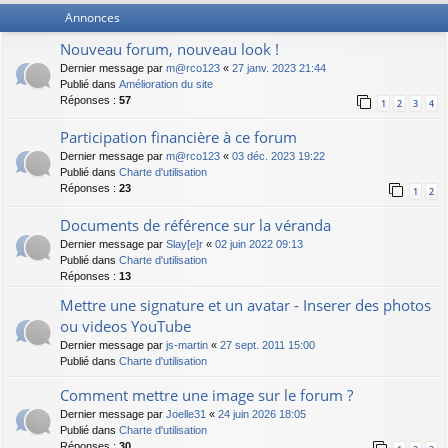
Annonces
Nouveau forum, nouveau look !
Dernier message par
m@rco123
«
27 janv. 2023 21:44
Publié dans
Amélioration du site
Réponses :
57
1
2
3
4
Participation financière à ce forum
Dernier message par
m@rco123
«
03 déc. 2023 19:22
Publié dans
Charte d'utilisation
Réponses :
23
1
2
Documents de référence sur la véranda
Dernier message par
Slay[e]r
«
02 juin 2022 09:13
Publié dans
Charte d'utilisation
Réponses :
13
Mettre une signature et un avatar - Inserer des photos
ou videos YouTube
Dernier message par
js-martin
«
27 sept. 2011 15:00
Publié dans
Charte d'utilisation
Comment mettre une image sur le forum ?
Dernier message par
Joelle31
«
24 juin 2026 18:05
Publié dans
Charte d'utilisation
Réponses :
30