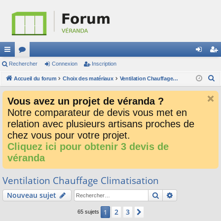
ac
Rechercher
or
Connexion
Inscription
on
ns
R
co
Accueil du forum
u
Choix des matériaux
Ventilation Chauffage Climatisation
ne
cri
e
ur
m
xi
pti
Vous avez un projet de véranda ?
c
ci
s
on
on
Notre comparateur de devis vous met en
h
relation avec plusieurs artisans proches de
e
s
r
chez vous pour votre projet.
c
Cliquez ici pour obtenir 3 devis de
h
véranda
e
r
Ventilation Chauffage Climatisation
Rechercher
Recherche av
Nouveau sujet
2
3
1
Suivant
65 sujets