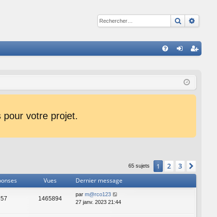
Recherche
Reche
R
FA
on
ns
Q
ne
cri
xi
pti
on
on
pour votre projet.
2
3
1
Suiva
65 sujets
ponses
Vues
Dernier message
par
m@rco123
57
1465894
27 janv. 2023 21:44