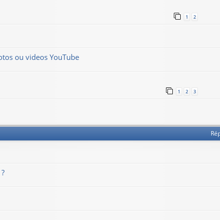
1
2
hotos ou videos YouTube
1
2
3
Ré
 ?