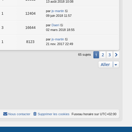
13 août 2018 10:08
par
js-martin
1
12404
09 juin 2018 11:57
par
Daeri
3
16644
02 mars 2018 18:55
par
js-martin
1
8123
21 nov. 2017 22:49
2
3
1
Suiva
65 sujets
Aller
Nous contacter
Supprimer les cookies
Fuseau horaire sur
UTC+02:00