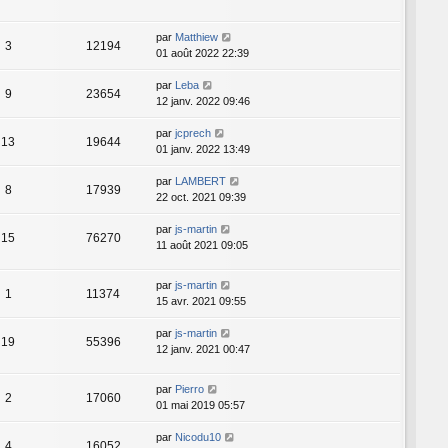
par
Matthiew
3
12194
01 août 2022 22:39
par
Leba
9
23654
12 janv. 2022 09:46
par
jcprech
13
19644
01 janv. 2022 13:49
par
LAMBERT
8
17939
22 oct. 2021 09:39
par
js-martin
15
76270
11 août 2021 09:05
par
js-martin
1
11374
15 avr. 2021 09:55
par
js-martin
19
55396
12 janv. 2021 00:47
par
Pierro
2
17060
01 mai 2019 05:57
par
Nicodu10
4
16052