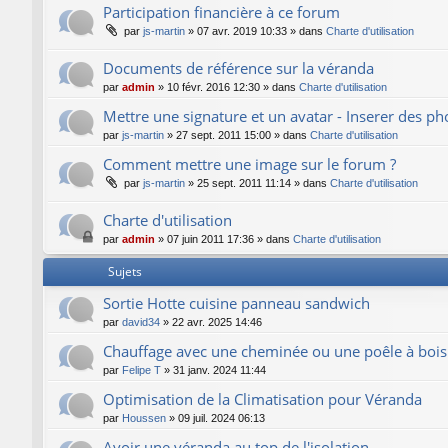
Participation financière à ce forum
par
js-martin
»
07 avr. 2019 10:33
» dans
Charte d'utilisation
Documents de référence sur la véranda
par
admin
»
10 févr. 2016 12:30
» dans
Charte d'utilisation
Mettre une signature et un avatar - Inserer des p
par
js-martin
»
27 sept. 2011 15:00
» dans
Charte d'utilisation
Comment mettre une image sur le forum ?
par
js-martin
»
25 sept. 2011 11:14
» dans
Charte d'utilisation
Charte d'utilisation
par
admin
»
07 juin 2011 17:36
» dans
Charte d'utilisation
Sujets
Sortie Hotte cuisine panneau sandwich
par
david34
»
22 avr. 2025 14:46
Chauffage avec une cheminée ou une poêle à bois
par
Felipe T
»
31 janv. 2024 11:44
Optimisation de la Climatisation pour Véranda
par
Houssen
»
09 juil. 2024 06:13
Avoir une véranda au top de l'isolation