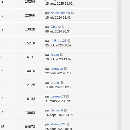
2
10264
15 janv. 2025 18:02
par
Antoine59000
6
22866
18 juil. 2024 21:42
par
Charlie
2
13928
08 juil. 2024 20:34
par
m@rco123
5
15218
25 oct. 2023 08:59
par
lisaao
8
16131
10 oct. 2023 19:02
par
js-martin
5
14010
22 août 2023 07:36
par
brutus
2
12125
11 mai 2023 11:29
par
Laurent63
3
16133
31 mars 2023 09:16
par
Benoit36
8
13863
16 sept. 2022 13:59
par
Vianney21
15
64973
25 août 2022 10:01