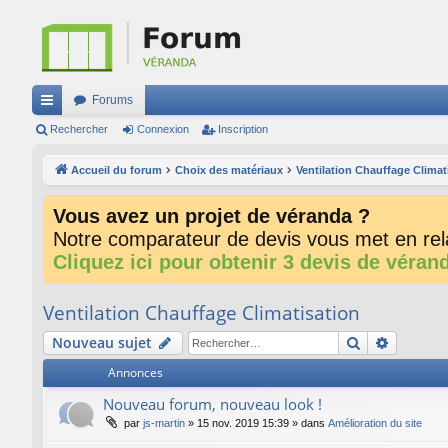
Forums
ac
Rechercher
Connexion
Inscription
co
Accueil du forum
Choix des matériaux
Ventilation Chauffage Climat
ur
Vous avez un projet de véranda ?
ci
Notre comparateur de devis vous met en rela
s
Cliquez ici pour obtenir 3 devis de véran
Ventilation Chauffage Climatisation
Rechercher
Recherc
Nouveau sujet
Annonces
Nouveau forum, nouveau look !
par
js-martin
»
15 nov. 2019 15:39
» dans
Amélioration du site