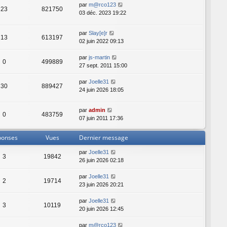
par
m@rco123
23
821750
03 déc. 2023 19:22
par
Slay[e]r
13
613197
02 juin 2022 09:13
par
js-martin
0
499889
27 sept. 2011 15:00
par
Joelle31
30
889427
24 juin 2026 18:05
par
admin
0
483759
07 juin 2011 17:36
ponses
Vues
Dernier message
par
Joelle31
3
19842
26 juin 2026 02:18
par
Joelle31
2
19714
23 juin 2026 20:21
par
Joelle31
3
10119
20 juin 2026 12:45
par
m@rco123