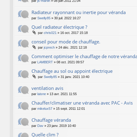
par
js-martin
»
08 juin 2011 21:04
Radiateur rayonnant ou inertie pour véranda
par
Swelly85
»
30 juil. 2022 16:27
Quel radiateur électrique ?
par
chris021
»
16 oct. 2017 15:18
conseil pour mode de chauffage.
par
jcprech
»
24 déc. 2021 12:18
Comment optimiser le chauffage de notre véranda
par
LAMBERT
»
08 oct. 2021 09:57
Chauffage au sol ou appoint électrique
par
Swelly85
»
31 janv. 2021 10:40
ventilation avis
par
laisne
»
13 avr. 2021 11:55
Chauffer/climatiser une véranda avec PAC - Avis
par
mikelux57
»
15 sept. 2011 12:01
Chauffage véranda
par
Dav
»
23 janv. 2019 10:40
Quelle clim ?