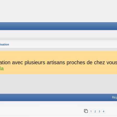
isation
tion avec plusieurs artisans proches de chez vous 
da
he avancée
Ré
1
2
3
4