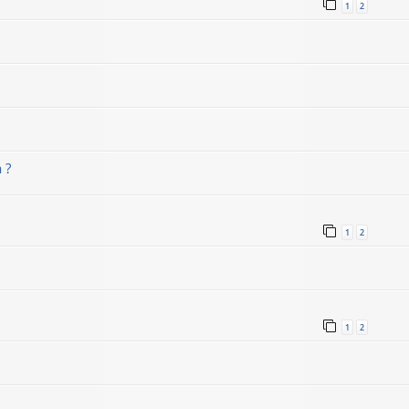
1
2
 ?
1
2
1
2