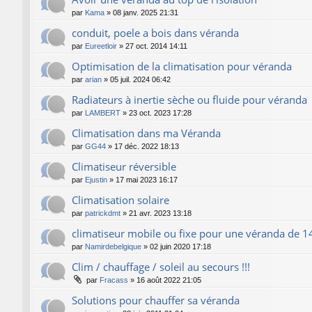
par
Kama
»
08 janv. 2025 21:31
conduit, poele a bois dans véranda
par
Eureetloir
»
27 oct. 2014 14:11
Optimisation de la climatisation pour véranda
par
arian
»
05 juil. 2024 06:42
Radiateurs à inertie sèche ou fluide pour véranda
par
LAMBERT
»
23 oct. 2023 17:28
Climatisation dans ma Véranda
par
GG44
»
17 déc. 2022 18:13
Climatiseur réversible
par
Ejustin
»
17 mai 2023 16:17
Climatisation solaire
par
patrickdmt
»
21 avr. 2023 13:18
climatiseur mobile ou fixe pour une véranda de 
par
Namirdebelgique
»
02 juin 2020 17:18
Clim / chauffage / soleil au secours !!!
par
Fracass
»
16 août 2022 21:05
Solutions pour chauffer sa véranda