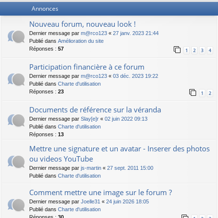
Annonces
Nouveau forum, nouveau look !
Dernier message par
m@rco123
«
27 janv. 2023 21:44
Publié dans
Amélioration du site
Réponses :
57
1
2
3
4
Participation financière à ce forum
Dernier message par
m@rco123
«
03 déc. 2023 19:22
Publié dans
Charte d'utilisation
Réponses :
23
1
2
Documents de référence sur la véranda
Dernier message par
Slay[e]r
«
02 juin 2022 09:13
Publié dans
Charte d'utilisation
Réponses :
13
Mettre une signature et un avatar - Inserer des photos
ou videos YouTube
Dernier message par
js-martin
«
27 sept. 2011 15:00
Publié dans
Charte d'utilisation
Comment mettre une image sur le forum ?
Dernier message par
Joelle31
«
24 juin 2026 18:05
Publié dans
Charte d'utilisation
Réponses :
30