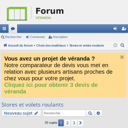
ac
Rechercher
or
Connexion
Inscription
on
ns
R
co
Accueil du forum
u
Choix des matériaux
Stores et volets roulants
ne
cri
e
ur
m
xi
pti
Vous avez un projet de véranda ?
c
ci
s
on
on
Notre comparateur de devis vous met en
h
relation avec plusieurs artisans proches de
e
s
r
chez vous pour votre projet.
c
Cliquez ici pour obtenir 3 devis de
h
véranda
e
r
Stores et volets roulants
Rechercher
Recherche av
Nouveau sujet
2
3
1
Suivant
55 sujets