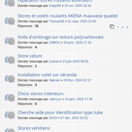
réparation stores roulants extérieurs
Dernier message par
Gabyl56
«
20 oct. 2025 16:16
Stores et volets roulants AKENA mauvaise qualité
Dernier message par
Thomas95
«
01 sept. 2025 15:59
Réponses :
31
1
2
3
Voile d'ombrage sur toiture polycarbonate
Dernier message par
ZABOU
«
20 janv. 2025 17:16
Réponses :
4
Store velum
Dernier message par
Lionnel
«
13 juin 2024 06:52
Réponses :
1
Installation volet sur véranda
Dernier message par
Valerien
«
28 févr. 2024 02:17
Réponses :
3
Choix stores intérieurs
Dernier message par
valeryyy
«
24 janv. 2024 17:45
Réponses :
5
Cherche aide pour identification type tube
Dernier message par
DX33
«
07 déc. 2023 10:15
Stores vénitiens