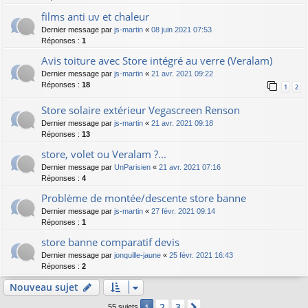
films anti uv et chaleur
Dernier message par
js-martin
«
08 juin 2021 07:53
Réponses :
1
Avis toiture avec Store intégré au verre (Veralam)
Dernier message par
js-martin
«
21 avr. 2021 09:22
Réponses :
18
1
2
Store solaire extérieur Vegascreen Renson
Dernier message par
js-martin
«
21 avr. 2021 09:18
Réponses :
13
store, volet ou Veralam ?...
Dernier message par
UnParisien
«
21 avr. 2021 07:16
Réponses :
4
Problème de montée/descente store banne
Dernier message par
js-martin
«
27 févr. 2021 09:14
Réponses :
1
store banne comparatif devis
Dernier message par
jonquille-jaune
«
25 févr. 2021 16:43
Réponses :
2
Nouveau sujet
2
3
1
Suivant
55 sujets