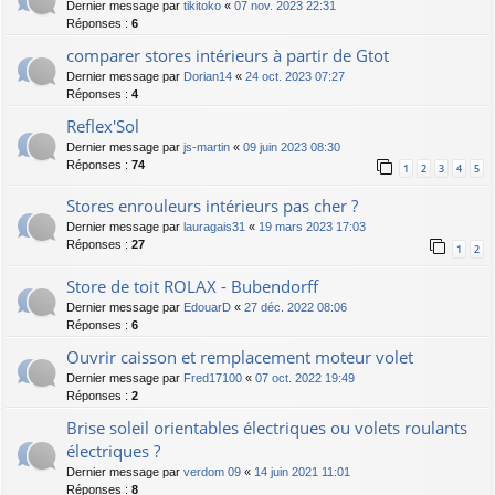
Dernier message par
tikitoko
«
07 nov. 2023 22:31
Réponses :
6
comparer stores intérieurs à partir de Gtot
Dernier message par
Dorian14
«
24 oct. 2023 07:27
Réponses :
4
Reflex'Sol
Dernier message par
js-martin
«
09 juin 2023 08:30
Réponses :
74
1
2
3
4
5
Stores enrouleurs intérieurs pas cher ?
Dernier message par
lauragais31
«
19 mars 2023 17:03
Réponses :
27
1
2
Store de toit ROLAX - Bubendorff
Dernier message par
EdouarD
«
27 déc. 2022 08:06
Réponses :
6
Ouvrir caisson et remplacement moteur volet
Dernier message par
Fred17100
«
07 oct. 2022 19:49
Réponses :
2
Brise soleil orientables électriques ou volets roulants
électriques ?
Dernier message par
verdom 09
«
14 juin 2021 11:01
Réponses :
8