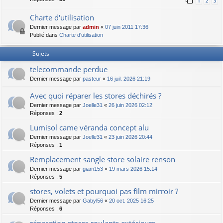
1
2
3
Charte d'utilisation
Dernier message par
admin
«
07 juin 2011 17:36
Publié dans
Charte d'utilisation
Sujets
telecommande perdue
Dernier message par
pasteur
«
16 juil. 2026 21:19
Avec quoi réparer les stores déchirés ?
Dernier message par
Joelle31
«
26 juin 2026 02:12
Réponses :
2
Lumisol came véranda concept alu
Dernier message par
Joelle31
«
23 juin 2026 20:44
Réponses :
1
Remplacement sangle store solaire renson
Dernier message par
giam153
«
19 mars 2026 15:14
Réponses :
5
stores, volets et pourquoi pas film mirroir ?
Dernier message par
Gabyl56
«
20 oct. 2025 16:25
Réponses :
6