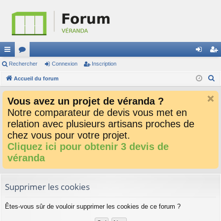
ac
Rechercher
or
Connexion
Inscription
on
ns
R
co
Accueil du forum
u
ne
cri
e
ur
m
xi
pti
Vous avez un projet de véranda ?
c
ci
s
on
on
Notre comparateur de devis vous met en
h
relation avec plusieurs artisans proches de
e
s
r
chez vous pour votre projet.
c
Cliquez ici pour obtenir 3 devis de
h
véranda
e
r
Supprimer les cookies
Êtes-vous sûr de vouloir supprimer les cookies de ce forum ?