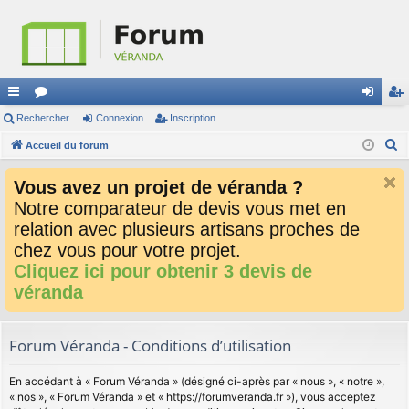
ac
Rechercher
or
Connexion
Inscription
on
ns
R
co
Accueil du forum
u
ne
cri
e
ur
m
xi
pti
Vous avez un projet de véranda ?
c
ci
s
on
on
Notre comparateur de devis vous met en
h
relation avec plusieurs artisans proches de
e
s
r
chez vous pour votre projet.
c
Cliquez ici pour obtenir 3 devis de
h
véranda
e
r
Forum Véranda - Conditions d’utilisation
En accédant à « Forum Véranda » (désigné ci-après par « nous », « notre »,
« nos », « Forum Véranda » et « https://forumveranda.fr »), vous acceptez