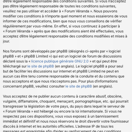
d’être légalement responsable des conditions suivantes. Si vous n’acceptez
pas d’être légalement responsable de toutes les conditions suivantes,
veuillez ne pas utiliser et accéder à « Forum Véranda ». Nous pouvons
modifier ces conditions à n’importe quel moment et nous essaierons de vous
informer de ces modifications, bien que nous vous conseillons de vérifier
régulièrement par vous-même. En effet, si vous continuez à participer à
« Forum Véranda » après que des modifications aient été effectuées, vous
acceptez d’être légalement responsable des conditions modifiées et mises à
jour.
Nos forums sont développés par phpBB (désignés ci-après par « logiciel
phpBB » et « phpBB Limited ») qui est un logiciel de forum de discussions
déclaré sous la «
licence publique générale GNU 2.0
» et qui peut être
téléchargé sur
le site de phpBB
(en anglais). Le logiciel phpBB a pour seul
but de faciliter les discussions sur internet et phpBB Limited ne peut en
aucun cas être tenu comme responsable de la conduite et du contenu que
nous acceptons et que nous n’acceptons pas. Pour plus d’informations
concernant phpBB, veuillez consulter
le site de phpBB
(en anglais).
Vous acceptez de ne publier aucun contenu à caractère abusif, obscène,
vulgaire, diffamatoire, choquant, menaçant, pornographique, etc. qui pourrait
transgresser la législation de votre pays, du pays dans lequel le serveur de
« Forum Véranda » est hébergé ou encore la loi internationale. Si vous ne
respectez pas ces dispositions, vous vous exposez à un bannissement
immédiat et définitif et nous nous réservons le droit d’avertir votre fournisseur
d’accès à internet et les autorités officielles. L’adresse IP de tous les
messages est enregistrée afin d’aider au renforcement de ces conditions.