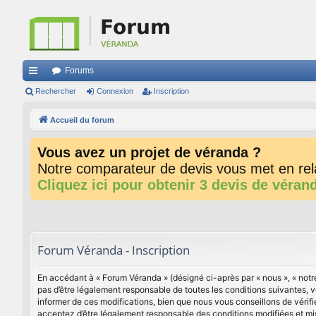
Forums
ac
Rechercher
Connexion
Inscription
co
Accueil du forum
ur
Vous avez un projet de véranda ?
ci
Notre comparateur de devis vous met en rela
s
Cliquez ici pour obtenir 3 devis de véran
Forum Véranda - Inscription
En accédant à « Forum Véranda » (désigné ci-après par « nous », « notre
pas d’être légalement responsable de toutes les conditions suivantes, 
informer de ces modifications, bien que nous vous conseillons de vérif
acceptez d’être légalement responsable des conditions modifiées et mis