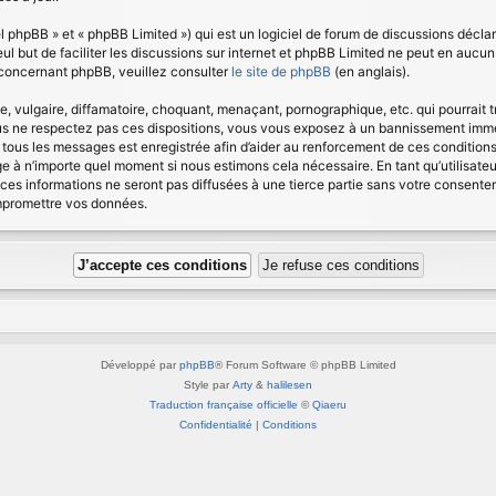
 phpBB » et « phpBB Limited ») qui est un logiciel de forum de discussions déclar
seul but de faciliter les discussions sur internet et phpBB Limited ne peut en au
 concernant phpBB, veuillez consulter
le site de phpBB
(en anglais).
vulgaire, diffamatoire, choquant, menaçant, pornographique, etc. qui pourrait tr
us ne respectez pas ces dispositions, vous vous exposez à un bannissement immédia
 de tous les messages est enregistrée afin d’aider au renforcement de ces condition
age à n’importe quel moment si nous estimons cela nécessaire. En tant qu’utilisat
ces informations ne seront pas diffusées à une tierce partie sans votre consent
ompromettre vos données.
Développé par
phpBB
® Forum Software © phpBB Limited
Style par
Arty
&
halilesen
Traduction française officielle
©
Qiaeru
Confidentialité
|
Conditions