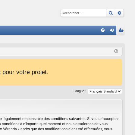
Recherche
Reche
R
FA
on
ns
Q
ne
cri
xi
pti
on
on
pour votre projet.
Langue :
être légalement responsable des conditions suivantes. Si vous n’acceptez
es conditions à n’importe quel moment et nous essaierons de vous
um Véranda » après que des modifications aient été effectuées, vous