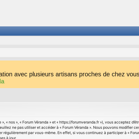
tion avec plusieurs artisans proches de chez vous 
da
 », « nos », « Forum Véranda » et « https://forumveranda.fr »), vous acceptez d’
veuillez ne pas utiliser et accéder à « Forum Véranda ». Nous pouvons modifier c
ier régulièrement par vous-même. En effet, si vous continuez à participer à « For
es à jour.