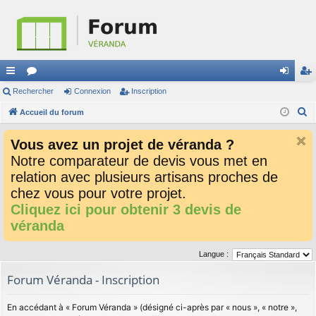
ac
Rechercher
or
Connexion
Inscription
on
ns
R
co
Accueil du forum
u
ne
cri
e
ur
m
xi
pti
Vous avez un projet de véranda ?
c
ci
s
on
on
Notre comparateur de devis vous met en
h
relation avec plusieurs artisans proches de
e
s
r
chez vous pour votre projet.
c
Cliquez ici pour obtenir 3 devis de
h
véranda
e
r
Langue :
Forum Véranda - Inscription
En accédant à « Forum Véranda » (désigné ci-après par « nous », « notre »,