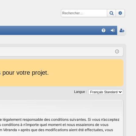
Recherche
Reche
R
FA
on
ns
Q
ne
cri
xi
pti
on
on
pour votre projet.
Langue :
être légalement responsable des conditions suivantes. Si vous n’acceptez
es conditions à n’importe quel moment et nous essaierons de vous
um Véranda » après que des modifications aient été effectuées, vous