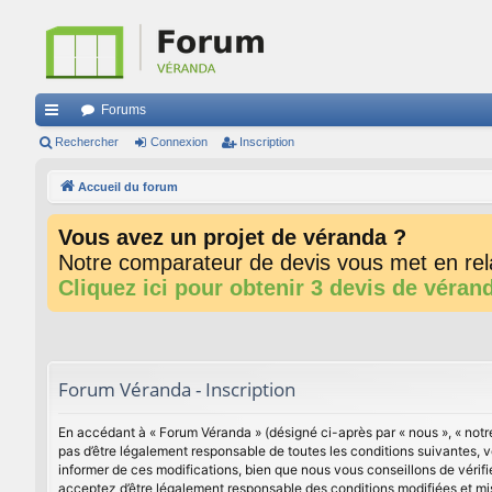
Forums
ac
Rechercher
Connexion
Inscription
co
Accueil du forum
ur
Vous avez un projet de véranda ?
ci
Notre comparateur de devis vous met en rela
s
Cliquez ici pour obtenir 3 devis de véran
Forum Véranda - Inscription
En accédant à « Forum Véranda » (désigné ci-après par « nous », « notre
pas d’être légalement responsable de toutes les conditions suivantes, 
informer de ces modifications, bien que nous vous conseillons de vérif
acceptez d’être légalement responsable des conditions modifiées et mis