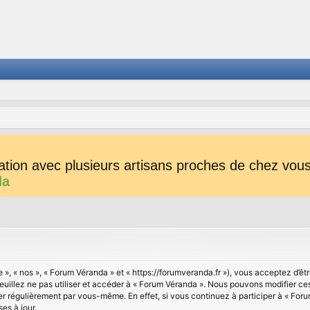
tion avec plusieurs artisans proches de chez vous 
da
 », « nos », « Forum Véranda » et « https://forumveranda.fr »), vous acceptez d’
veuillez ne pas utiliser et accéder à « Forum Véranda ». Nous pouvons modifier c
ier régulièrement par vous-même. En effet, si vous continuez à participer à « For
es à jour.