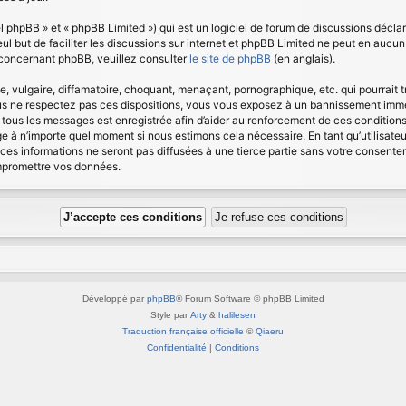
 phpBB » et « phpBB Limited ») qui est un logiciel de forum de discussions déclar
seul but de faciliter les discussions sur internet et phpBB Limited ne peut en au
 concernant phpBB, veuillez consulter
le site de phpBB
(en anglais).
vulgaire, diffamatoire, choquant, menaçant, pornographique, etc. qui pourrait tr
us ne respectez pas ces dispositions, vous vous exposez à un bannissement immédia
 de tous les messages est enregistrée afin d’aider au renforcement de ces condition
age à n’importe quel moment si nous estimons cela nécessaire. En tant qu’utilisat
ces informations ne seront pas diffusées à une tierce partie sans votre consent
ompromettre vos données.
Développé par
phpBB
® Forum Software © phpBB Limited
Style par
Arty
&
halilesen
Traduction française officielle
©
Qiaeru
Confidentialité
|
Conditions