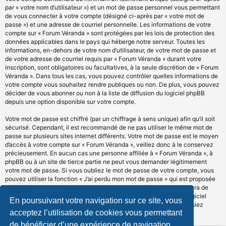
par « votre nom d’utilisateur ») et un mot de passe personnel vous permettant
de vous connecter à votre compte (désigné ci-après par « votre mot de
passe ») et une adresse de courriel personnelle. Les informations de votre
compte sur « Forum Véranda » sont protégées par les lois de protection des
données applicables dans le pays qui héberge notre serveur. Toutes les
informations, en-dehors de votre nom d’utilisateur, de votre mot de passe et
de votre adresse de courriel requis par « Forum Véranda » durant votre
inscription, sont obligatoires ou facultatives, à la seule discrétion de « Forum
Véranda ». Dans tous les cas, vous pouvez contrôler quelles informations de
votre compte vous souhaitez rendre publiques ou non. De plus, vous pouvez
décider de vous abonner ou non à la liste de diffusion du logiciel phpBB
depuis une option disponible sur votre compte.
Votre mot de passe est chiffré (par un chiffrage à sens unique) afin qu’il soit
sécurisé. Cependant, il est recommandé de ne pas utiliser le même mot de
passe sur plusieurs sites internet différents. Votre mot de passe est le moyen
d’accès à votre compte sur « Forum Véranda », veillez donc à le conservez
précieusement. En aucun cas une personne affiliée à « Forum Véranda », à
phpBB ou à un site de tierce partie ne peut vous demander légitimement
votre mot de passe. Si vous oubliez le mot de passe de votre compte, vous
pouvez utiliser la fonction « J’ai perdu mon mot de passe » qui est proposée
par défaut sur le logiciel phpBB. Cette fonctionnalité vous demandera de
spécifier votre nom d’utilisateur et votre adresse de courriel et le logiciel
En poursuivant votre navigation sur ce site, vous
phpBB générera alors un nouveau mot de passe afin que vous puissiez
acceptez l’utilisation de cookies vous permettant
reprendre le contrôle de votre compte.
de bénéficier d’une expérience de navigation