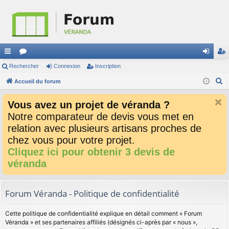
ac
Rechercher
or
Connexion
Inscription
on
ns
R
co
Accueil du forum
u
ne
cri
e
ur
m
xi
pti
Vous avez un projet de véranda ?
c
ci
s
on
on
Notre comparateur de devis vous met en
h
relation avec plusieurs artisans proches de
e
s
r
chez vous pour votre projet.
c
Cliquez ici pour obtenir 3 devis de
h
véranda
e
r
Forum Véranda - Politique de confidentialité
Cette politique de confidentialité explique en détail comment « Forum
Véranda » et ses partenaires affiliés (désignés ci-après par « nous »,