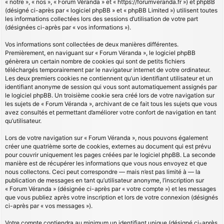
« notre », « nos », « Forum Véranda » et « https://forumveranda.fr ») et phpBB
(désigné ci-après par « logiciel phpBB » et « phpBB Limited ») utilisent toutes
les informations collectées lors des sessions d’utilisation de votre part
(désignées ci-après par « vos informations »).
Vos informations sont collectées de deux manières différentes.
Premièrement, en naviguant sur « Forum Véranda », le logiciel phpBB
génèrera un certain nombre de cookies qui sont de petits fichiers
téléchargés temporairement par le navigateur internet de votre ordinateur.
Les deux premiers cookies ne contiennent qu’un identifiant utilisateur et un
identifiant anonyme de session qui vous sont automatiquement assignés par
le logiciel phpBB. Un troisième cookie sera créé lors de votre navigation sur
les sujets de « Forum Véranda », archivant de ce fait tous les sujets que vous
avez consultés et permettant d’améliorer votre confort de navigation en tant
qu’utilisateur.
Lors de votre navigation sur « Forum Véranda », nous pouvons également
créer une quatrième sorte de cookies, externes au document qui est prévu
pour couvrir uniquement les pages créées par le logiciel phpBB. La seconde
manière est de récupérer les informations que vous nous envoyez et que
nous collectons. Ceci peut correspondre — mais n’est pas limité à — la
publication de messages en tant qu’utilisateur anonyme, l’inscription sur
« Forum Véranda » (désignée ci-après par « votre compte ») et les messages
que vous publiez après votre inscription et lors de votre connexion (désignés
ci-après par « vos messages »).
Votre compte contiendra au minimum un identifiant unique (désigné ci-après