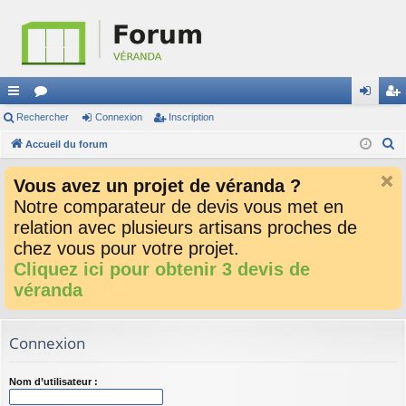
ac
Rechercher
or
Connexion
Inscription
on
ns
R
co
Accueil du forum
u
ne
cri
e
ur
m
xi
pti
Vous avez un projet de véranda ?
c
ci
s
on
on
Notre comparateur de devis vous met en
h
relation avec plusieurs artisans proches de
e
s
r
chez vous pour votre projet.
c
Cliquez ici pour obtenir 3 devis de
h
véranda
e
r
Connexion
Nom d’utilisateur :