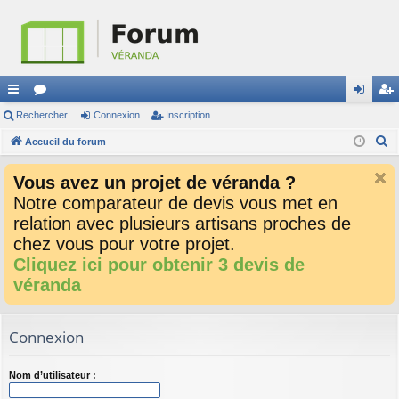
ac
Rechercher
or
Connexion
Inscription
on
ns
R
co
Accueil du forum
u
ne
cri
e
ur
m
xi
pti
Vous avez un projet de véranda ?
c
ci
s
on
on
Notre comparateur de devis vous met en
h
relation avec plusieurs artisans proches de
e
s
r
chez vous pour votre projet.
c
Cliquez ici pour obtenir 3 devis de
h
véranda
e
r
Connexion
Nom d’utilisateur :