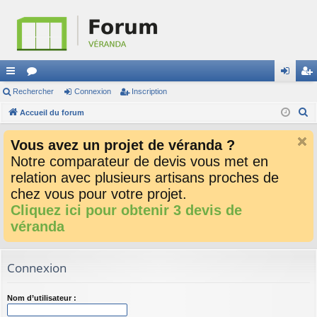
ac
Rechercher
or
Connexion
Inscription
on
ns
R
co
Accueil du forum
u
ne
cri
e
ur
m
xi
pti
Vous avez un projet de véranda ?
c
ci
s
on
on
Notre comparateur de devis vous met en
h
relation avec plusieurs artisans proches de
e
s
r
chez vous pour votre projet.
c
Cliquez ici pour obtenir 3 devis de
h
véranda
e
r
Connexion
Nom d’utilisateur :