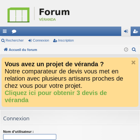
ac
Rechercher
or
Connexion
Inscription
on
ns
R
co
Accueil du forum
u
ne
cri
e
ur
m
xi
pti
Vous avez un projet de véranda ?
c
ci
s
on
on
Notre comparateur de devis vous met en
h
relation avec plusieurs artisans proches de
e
s
r
chez vous pour votre projet.
c
Cliquez ici pour obtenir 3 devis de
h
véranda
e
r
Connexion
Nom d’utilisateur :