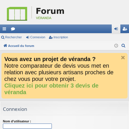
ac
Rechercher
or
Connexion
Inscription
on
ns
R
co
Accueil du forum
u
ne
cri
e
ur
m
xi
pti
Vous avez un projet de véranda ?
c
ci
s
on
on
Notre comparateur de devis vous met en
h
relation avec plusieurs artisans proches de
e
s
r
chez vous pour votre projet.
c
Cliquez ici pour obtenir 3 devis de
h
véranda
e
r
Connexion
Nom d’utilisateur :