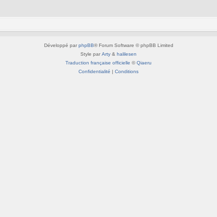
Développé par
phpBB
® Forum Software © phpBB Limited
Style par
Arty
&
halilesen
Traduction française officielle
©
Qiaeru
Confidentialité
|
Conditions