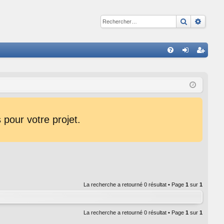
Recherche
Reche
R
FA
on
ns
Q
ne
cri
xi
pti
on
on
pour votre projet.
La recherche a retourné 0 résultat • Page
1
sur
1
La recherche a retourné 0 résultat • Page
1
sur
1