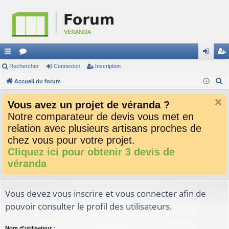
ac
Rechercher
or
Connexion
Inscription
on
ns
R
co
Accueil du forum
u
ne
cri
e
ur
m
xi
pti
Vous avez un projet de véranda ?
c
ci
s
on
on
Notre comparateur de devis vous met en
h
relation avec plusieurs artisans proches de
e
s
r
chez vous pour votre projet.
c
Cliquez ici pour obtenir 3 devis de
h
véranda
e
r
Vous devez vous inscrire et vous connecter afin de
pouvoir consulter le profil des utilisateurs.
Nom d’utilisateur :