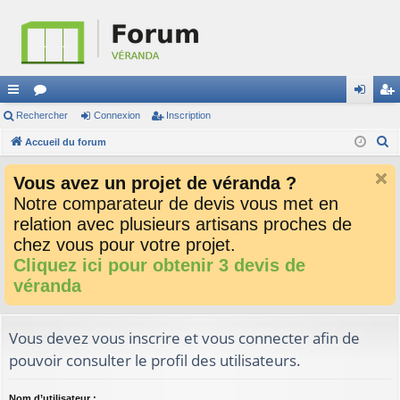
ac
Rechercher
or
Connexion
Inscription
on
ns
R
co
Accueil du forum
u
ne
cri
e
ur
m
xi
pti
Vous avez un projet de véranda ?
c
ci
s
on
on
Notre comparateur de devis vous met en
h
relation avec plusieurs artisans proches de
e
s
r
chez vous pour votre projet.
c
Cliquez ici pour obtenir 3 devis de
h
véranda
e
r
Vous devez vous inscrire et vous connecter afin de
pouvoir consulter le profil des utilisateurs.
Nom d’utilisateur :