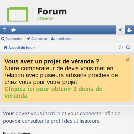
ac
Rechercher
or
Connexion
Inscription
on
ns
R
co
Accueil du forum
u
ne
cri
e
ur
m
xi
pti
Vous avez un projet de véranda ?
c
ci
s
on
on
Notre comparateur de devis vous met en
h
relation avec plusieurs artisans proches de
e
s
r
chez vous pour votre projet.
c
Cliquez ici pour obtenir 3 devis de
h
véranda
e
r
Vous devez vous inscrire et vous connecter afin de
pouvoir consulter le profil des utilisateurs.
Nom d’utilisateur :