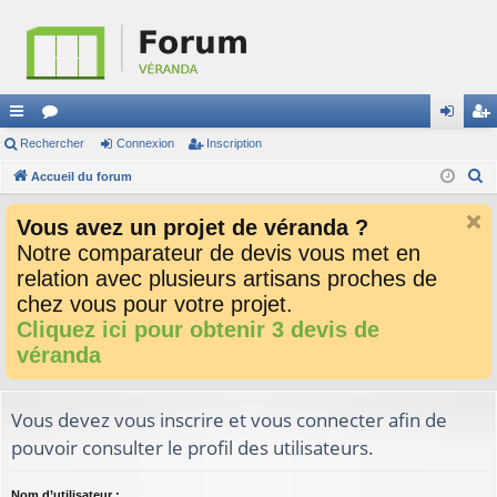
ac
Rechercher
or
Connexion
Inscription
on
ns
R
co
Accueil du forum
u
ne
cri
e
ur
m
xi
pti
Vous avez un projet de véranda ?
c
ci
s
on
on
Notre comparateur de devis vous met en
h
relation avec plusieurs artisans proches de
e
s
r
chez vous pour votre projet.
c
Cliquez ici pour obtenir 3 devis de
h
véranda
e
r
Vous devez vous inscrire et vous connecter afin de
pouvoir consulter le profil des utilisateurs.
Nom d’utilisateur :