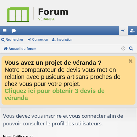
ac
Rechercher
or
Connexion
Inscription
on
ns
R
co
Accueil du forum
u
ne
cri
e
ur
m
xi
pti
Vous avez un projet de véranda ?
c
ci
s
on
on
Notre comparateur de devis vous met en
h
relation avec plusieurs artisans proches de
e
s
r
chez vous pour votre projet.
c
Cliquez ici pour obtenir 3 devis de
h
véranda
e
r
Vous devez vous inscrire et vous connecter afin de
pouvoir consulter le profil des utilisateurs.
Nom d’utilisateur :