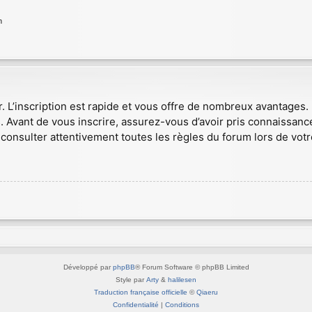
n
r. L’inscription est rapide et vous offre de nombreux avantages
. Avant de vous inscrire, assurez-vous d’avoir pris connaissance
consulter attentivement toutes les règles du forum lors de votr
Développé par
phpBB
® Forum Software © phpBB Limited
Style par
Arty
&
halilesen
Traduction française officielle
©
Qiaeru
Confidentialité
|
Conditions