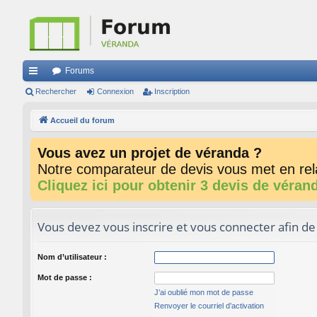
Forums
ac
Rechercher
Connexion
Inscription
co
Accueil du forum
ur
Vous avez un projet de véranda ?
ci
Notre comparateur de devis vous met en rela
s
Cliquez ici pour obtenir 3 devis de véran
Vous devez vous inscrire et vous connecter afin de p
Nom d’utilisateur :
Mot de passe :
J’ai oublié mon mot de passe
Renvoyer le courriel d’activation