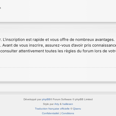
n
r. L’inscription est rapide et vous offre de nombreux avantages
. Avant de vous inscrire, assurez-vous d’avoir pris connaissance
consulter attentivement toutes les règles du forum lors de votr
Développé par
phpBB
® Forum Software © phpBB Limited
Style par
Arty
&
halilesen
Traduction française officielle
©
Qiaeru
Confidentialité
|
Conditions