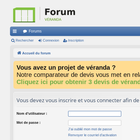
Forums
ac
Rechercher
Connexion
Inscription
co
Accueil du forum
ur
Vous avez un projet de véranda ?
ci
Notre comparateur de devis vous met en rela
s
Cliquez ici pour obtenir 3 devis de véran
Vous devez vous inscrire et vous connecter afin de p
Nom d’utilisateur :
Mot de passe :
J’ai oublié mon mot de passe
Renvoyer le courriel d’activation