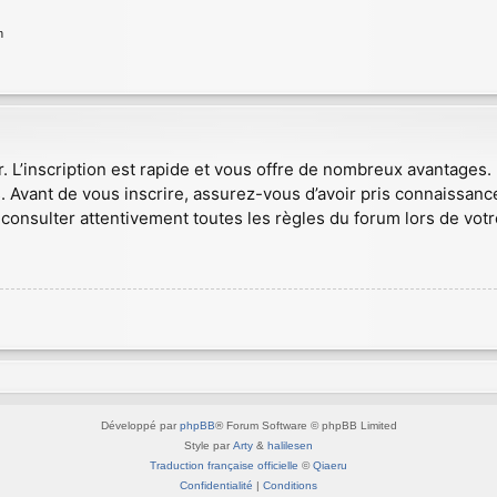
n
r. L’inscription est rapide et vous offre de nombreux avantages
. Avant de vous inscrire, assurez-vous d’avoir pris connaissance
consulter attentivement toutes les règles du forum lors de votr
Développé par
phpBB
® Forum Software © phpBB Limited
Style par
Arty
&
halilesen
Traduction française officielle
©
Qiaeru
Confidentialité
|
Conditions