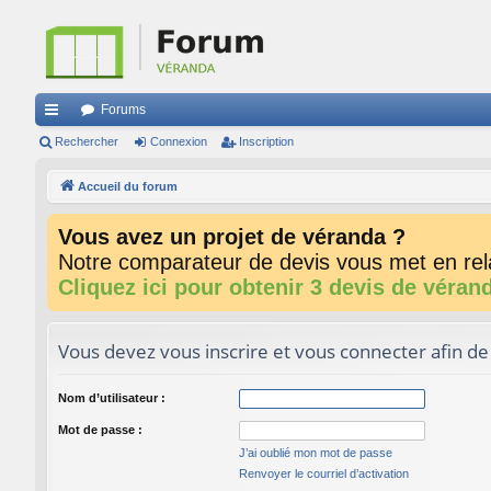
Forums
ac
Rechercher
Connexion
Inscription
co
Accueil du forum
ur
Vous avez un projet de véranda ?
ci
Notre comparateur de devis vous met en rela
s
Cliquez ici pour obtenir 3 devis de véran
Vous devez vous inscrire et vous connecter afin de p
Nom d’utilisateur :
Mot de passe :
J’ai oublié mon mot de passe
Renvoyer le courriel d’activation