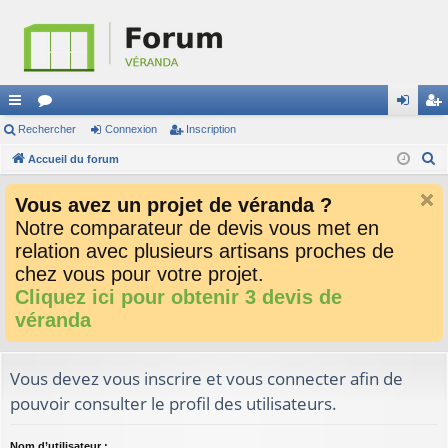
ac
Rechercher
or
Connexion
Inscription
on
ns
R
co
Accueil du forum
u
ne
cri
e
ur
m
xi
pti
Vous avez un projet de véranda ?
c
ci
s
on
on
Notre comparateur de devis vous met en
h
relation avec plusieurs artisans proches de
e
s
r
chez vous pour votre projet.
c
Cliquez ici pour obtenir 3 devis de
h
véranda
e
r
Vous devez vous inscrire et vous connecter afin de
pouvoir consulter le profil des utilisateurs.
Nom d’utilisateur :