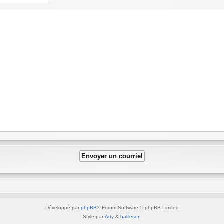
Développé par
phpBB
® Forum Software © phpBB Limited
Style par
Arty
&
halilesen