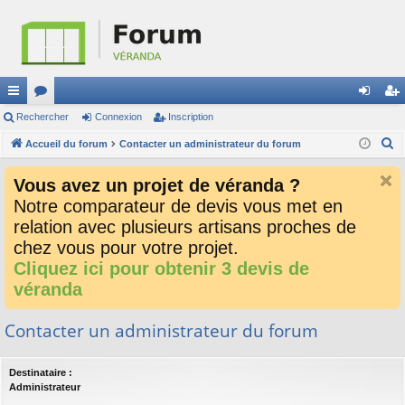
ac
Rechercher
or
Connexion
Inscription
on
ns
R
co
Accueil du forum
u
Contacter un administrateur du forum
ne
cri
e
ur
m
xi
pti
Vous avez un projet de véranda ?
c
ci
s
on
on
Notre comparateur de devis vous met en
h
relation avec plusieurs artisans proches de
e
s
r
chez vous pour votre projet.
c
Cliquez ici pour obtenir 3 devis de
h
véranda
e
r
Contacter un administrateur du forum
Destinataire :
Administrateur