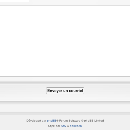
Développé par
phpBB
® Forum Software © phpBB Limited
Style par
Arty
&
halilesen